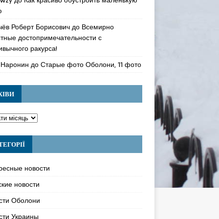
ю
чёв Роберт Борисович
до
Всемирно
стные достопримечательности с
ивычного ракурса!
 Наронин
до
Старые фото Оболони, 11 фото
ХІВИ
ТЕГОРІЇ
ресные новости
ские новости
сти Оболони
сти Украины