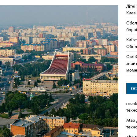
Літні
Києві
Обол
барні
Київс
Оболо
Сімей
знай
моме
ОС
mon
техн
Mao
техн
Ali F