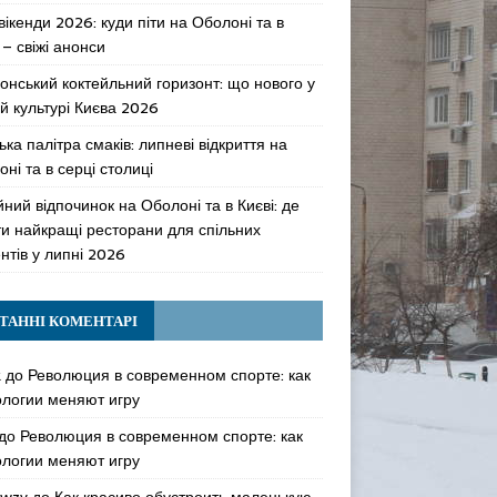
 вікенди 2026: куди піти на Оболоні та в
 – свіжі анонси
онський коктейльний горизонт: що нового у
й культурі Києва 2026
ька палітра смаків: липневі відкриття на
ні та в серці столиці
ний відпочинок на Оболоні та в Києві: де
ти найкращі ресторани для спільних
нтів у липні 2026
ТАННІ КОМЕНТАРІ
k
до
Революция в современном спорте: как
ологии меняют игру
до
Революция в современном спорте: как
ологии меняют игру
awzy
до
Как красиво обустроить маленькую