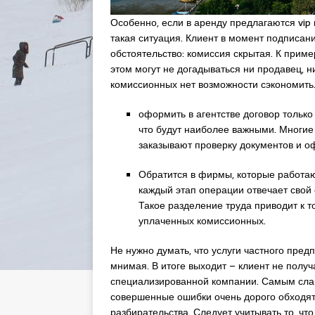
Особенно, если в аренду предлагаются vip 
такая ситуация. Клиент в момент подписан
обстоятельство: комиссия скрытая. К приме
этом могут не догадываться ни продавец, ни
комиссионных нет возможности сэкономить. 
оформить в агентстве договор только
что будут наиболее важными. Многие
заказывают проверку документов и о
Обратится в фирмы, которые работаю
каждый этап операции отвечает свой
Такое разделение труда приводит к т
уплаченных комиссионных.
Не нужно думать, что услуги частного пред
мнимая. В итоге выходит – клиент не получа
специализированной компании. Самым слаб
совершенные ошибки очень дорого обходят
разбирательства. Следует учитывать то, ч