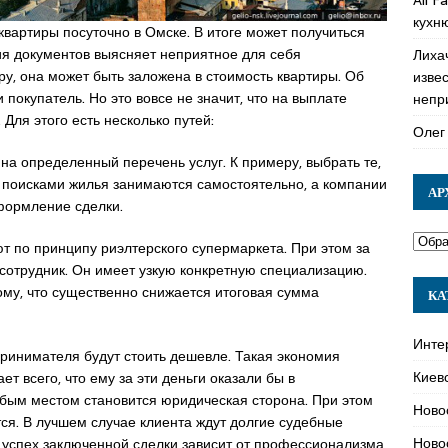
кухн
квартиры посуточно в Омске. В итоге может получиться
ия документов выясняет неприятное для себя
Лиха
ру, она может быть заложена в стоимость квартиры. Об
изве
 покупатель. Но это вовсе не значит, что на выплате
непр
Для этого есть несколько путей:
Олег
 на определенный перечень услуг. К примеру, выбрать те,
 поисками жилья занимаются самостоятельно, а компании
АР
формление сделки.
т по принципу риэлтерского супермаркета. При этом за
 сотрудник. Он имеет узкую конкретную специализацию.
ому, что существенно снижается итоговая сумма
КА
Инте
принимателя будут стоить дешевле. Такая экономия
Киев
ет всего, что ему за эти деньги оказали бы в
ым местом становится юридическая сторона. При этом
Ново
ся. В лучшем случае клиента ждут долгие судебные
Ново
то успех заключенной сделки зависит от профессионализма