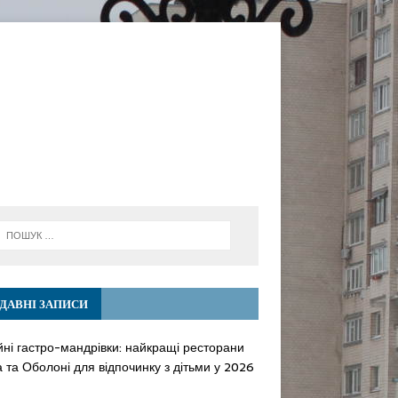
ДАВНІ ЗАПИСИ
йні гастро-мандрівки: найкращі ресторани
 та Оболоні для відпочинку з дітьми у 2026