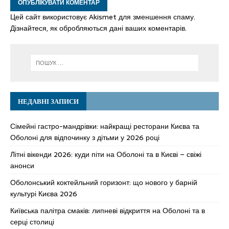
Цей сайт використовує Akismet для зменшення спаму.
Дізнайтеся, як обробляються дані ваших коментарів.
НЕДАВНІ ЗАПИСИ
Сімейні гастро-мандрівки: найкращі ресторани Києва та
Оболоні для відпочинку з дітьми у 2026 році
Літні вікенди 2026: куди піти на Оболоні та в Києві – свіжі
анонси
Оболонський коктейльний горизонт: що нового у барній
культурі Києва 2026
Київська палітра смаків: липневі відкриття на Оболоні та в
серці столиці