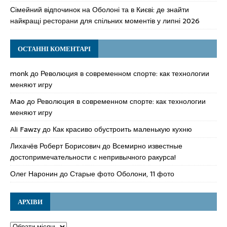
Сімейний відпочинок на Оболоні та в Києві: де знайти
найкращі ресторани для спільних моментів у липні 2026
ОСТАННІ КОМЕНТАРІ
monk
до
Революция в современном спорте: как технологии
меняют игру
Mao
до
Революция в современном спорте: как технологии
меняют игру
Ali Fawzy
до
Как красиво обустроить маленькую кухню
Лихачёв Роберт Борисович
до
Всемирно известные
достопримечательности с непривычного ракурса!
Олег Наронин
до
Старые фото Оболони, 11 фото
АРХІВИ