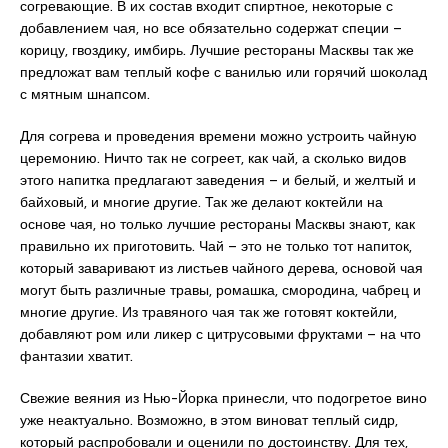
согревающие. В их состав входит спиртное, некоторые с
добавлением чая, но все обязательно содержат специи –
корицу, гвоздику, имбирь. Лучшие рестораны Масквы так же
предложат вам теплый кофе с ванилью или горячий шоколад
с мятным шнапсом.
Для согрева и проведения времени можно устроить чайную
церемонию. Ничто так не согреет, как чай, а сколько видов
этого напитка предлагают заведения – и белый, и желтый и
байховый, и многие другие. Так же делают коктейли на
основе чая, но только лучшие рестораны Масквы знают, как
правильно их приготовить. Чай – это не только тот напиток,
который заваривают из листьев чайного дерева, основой чая
могут быть различные травы, ромашка, смородина, чабрец и
многие другие. Из травяного чая так же готовят коктейли,
добавляют ром или ликер с цитрусовыми фруктами – на что
фантазии хватит.
Свежие веяния из Нью-Йорка принесли, что подогретое вино
уже неактуально. Возможно, в этом виноват теплый сидр,
который распробовали и оценили по достоинству. Для тех,