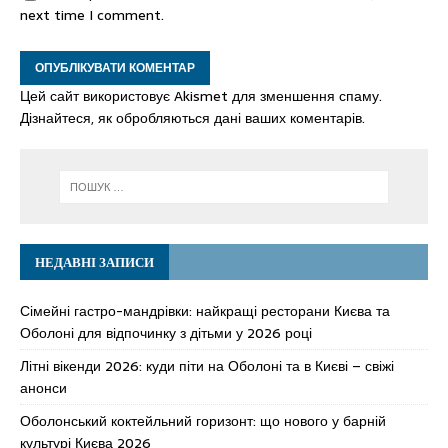
next time I comment.
Цей сайт використовує Akismet для зменшення спаму.
Дізнайтеся, як обробляються дані ваших коментарів.
НЕДАВНІ ЗАПИСИ
Сімейні гастро-мандрівки: найкращі ресторани Києва та
Оболоні для відпочинку з дітьми у 2026 році
Літні вікенди 2026: куди піти на Оболоні та в Києві – свіжі
анонси
Оболонський коктейльний горизонт: що нового у барній
культурі Києва 2026