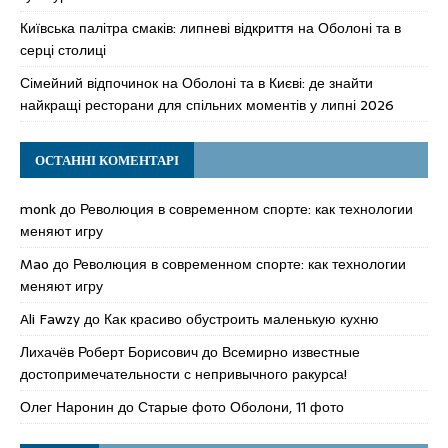
Київська палітра смаків: липневі відкриття на Оболоні та в
серці столиці
Сімейний відпочинок на Оболоні та в Києві: де знайти
найкращі ресторани для спільних моментів у липні 2026
ОСТАННІ КОМЕНТАРІ
monk
до
Революция в современном спорте: как технологии
меняют игру
Mao
до
Революция в современном спорте: как технологии
меняют игру
Ali Fawzy
до
Как красиво обустроить маленькую кухню
Лихачёв Роберт Борисович
до
Всемирно известные
достопримечательности с непривычного ракурса!
Олег Наронин
до
Старые фото Оболони, 11 фото