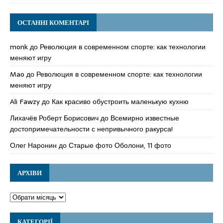
ОСТАННІ КОМЕНТАРІ
monk
до
Революция в современном спорте: как технологии
меняют игру
Mao
до
Революция в современном спорте: как технологии
меняют игру
Ali Fawzy
до
Как красиво обустроить маленькую кухню
Лихачёв Роберт Борисович
до
Всемирно известные
достопримечательности с непривычного ракурса!
Олег Наронин
до
Старые фото Оболони, 11 фото
АРХІВИ
КАТЕГОРІЇ