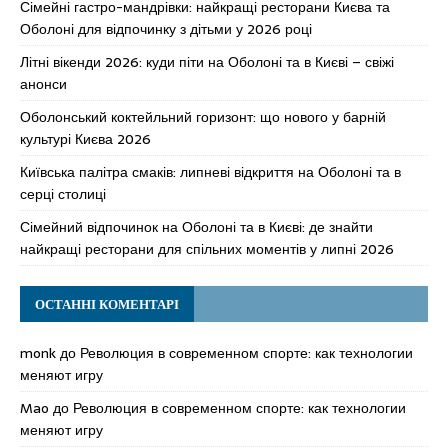
Сімейні гастро-мандрівки: найкращі ресторани Києва та
Оболоні для відпочинку з дітьми у 2026 році
Літні вікенди 2026: куди піти на Оболоні та в Києві – свіжі
анонси
Оболонський коктейльний горизонт: що нового у барній
культурі Києва 2026
Київська палітра смаків: липневі відкриття на Оболоні та в
серці столиці
Сімейний відпочинок на Оболоні та в Києві: де знайти
найкращі ресторани для спільних моментів у липні 2026
ОСТАННІ КОМЕНТАРІ
monk
до
Революция в современном спорте: как технологии
меняют игру
Mao
до
Революция в современном спорте: как технологии
меняют игру