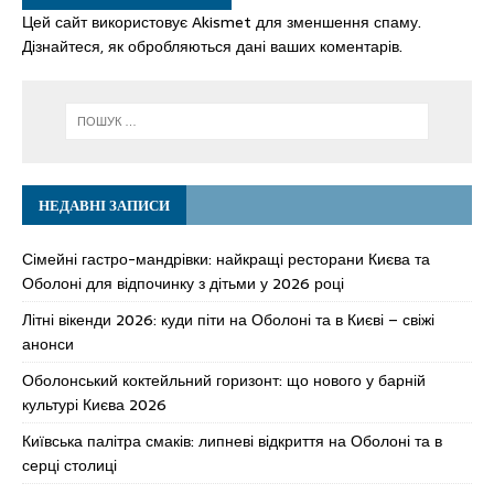
Цей сайт використовує Akismet для зменшення спаму.
Дізнайтеся, як обробляються дані ваших коментарів.
НЕДАВНІ ЗАПИСИ
Сімейні гастро-мандрівки: найкращі ресторани Києва та
Оболоні для відпочинку з дітьми у 2026 році
Літні вікенди 2026: куди піти на Оболоні та в Києві – свіжі
анонси
Оболонський коктейльний горизонт: що нового у барній
культурі Києва 2026
Київська палітра смаків: липневі відкриття на Оболоні та в
серці столиці