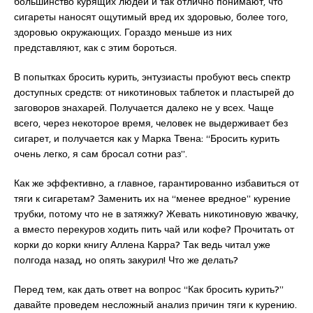
большинство курящих людей и так отлично понимают, что
сигареты наносят ощутимый вред их здоровью, более того,
здоровью окружающих. Гораздо меньше из них
представляют, как с этим бороться.
В попытках бросить курить, энтузиасты пробуют весь спектр
доступных средств: от никотиновых таблеток и пластырей до
заговоров знахарей. Получается далеко не у всех. Чаще
всего, через некоторое время, человек не выдерживает без
сигарет, и получается как у Марка Твена: “Бросить курить
очень легко, я сам бросал сотни раз”.
Как же эффективно, а главное, гарантированно избавиться от
тяги к сигаретам? Заменить их на “менее вредное” курение
трубки, потому что не в затяжку? Жевать никотиновую жвачку,
а вместо перекуров ходить пить чай или кофе? Прочитать от
корки до корки книгу Аллена Карра? Так ведь читал уже
полгода назад, но опять закурил! Что же делать?
Перед тем, как дать ответ на вопрос “Как бросить курить?”
давайте проведем несложный анализ причин тяги к курению.