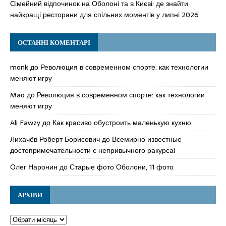
Сімейний відпочинок на Оболоні та в Києві: де знайти
найкращі ресторани для спільних моментів у липні 2026
ОСТАННІ КОМЕНТАРІ
monk
до
Революция в современном спорте: как технологии
меняют игру
Mao
до
Революция в современном спорте: как технологии
меняют игру
Ali Fawzy
до
Как красиво обустроить маленькую кухню
Лихачёв Роберт Борисович
до
Всемирно известные
достопримечательности с непривычного ракурса!
Олег Наронин
до
Старые фото Оболони, 11 фото
АРХІВИ