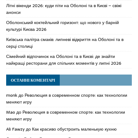
Літні вікенди 2026: куди піти на Оболоні та в Києві – свіжі
анонси
Оболонський коктейльний горизонт: що нового у барній
культурі Києва 2026
Київська палітра смаків: липневі відкриття на Оболоні та в
серці столиці
Сімейний відпочинок на Оболоні та в Києві: де знайти
найкращі ресторани для спільних моментів у липні 2026
ОСТАННІ КОМЕНТАРІ
monk
до
Революция в современном спорте: как технологии
меняют игру
Mao
до
Революция в современном спорте: как технологии
меняют игру
Ali Fawzy
до
Как красиво обустроить маленькую кухню