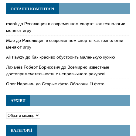
ОСТАННІ КОМЕНТАРІ
monk
до
Революция в современном спорте: как технологии
меняют игру
Mao
до
Революция в современном спорте: как технологии
меняют игру
Ali Fawzy
до
Как красиво обустроить маленькую кухню
Лихачёв Роберт Борисович
до
Всемирно известные
достопримечательности с непривычного ракурса!
Олег Наронин
до
Старые фото Оболони, 11 фото
АРХІВИ
КАТЕГОРІЇ