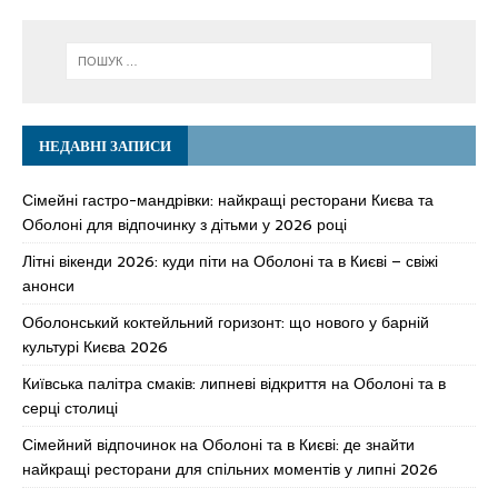
НЕДАВНІ ЗАПИСИ
Сімейні гастро-мандрівки: найкращі ресторани Києва та
Оболоні для відпочинку з дітьми у 2026 році
Літні вікенди 2026: куди піти на Оболоні та в Києві – свіжі
анонси
Оболонський коктейльний горизонт: що нового у барній
культурі Києва 2026
Київська палітра смаків: липневі відкриття на Оболоні та в
серці столиці
Сімейний відпочинок на Оболоні та в Києві: де знайти
найкращі ресторани для спільних моментів у липні 2026