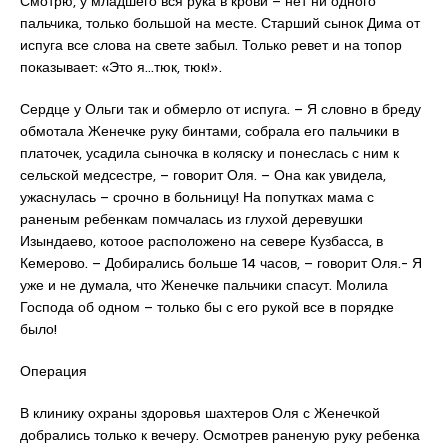
Смотрю, у младшего вся рука в крови – нет ни одного
пальчика, только большой на месте. Старший сынок Дима от
испуга все слова на свете забыл. Только ревет и на топор
показывает: «Это я…тюк, тюк!».
Сердце у Ольги так и обмерло от испуга. – Я словно в бреду
обмотала Женечке руку бинтами, собрала его пальчики в
платочек, усадила сыночка в коляску и понеслась с ним к
сельской медсестре, – говорит Оля. – Она как увидела,
ужаснулась – срочно в больницу! На попутках мама с
раненым ребенкам помчалась из глухой деревушки
Изындаево, котоое расположено на севере Кузбасса, в
Кемерово. – Добирались больше 14 часов, – говорит Оля.- Я
уже и не думала, что Женечке пальчики спасут. Молила
Господа об одном – только бы с его рукой все в порядке
было!
Операция
В клинику охраны здоровья шахтеров Оля с Женечкой
добрались только к вечеру. Осмотрев раненую руку ребенка