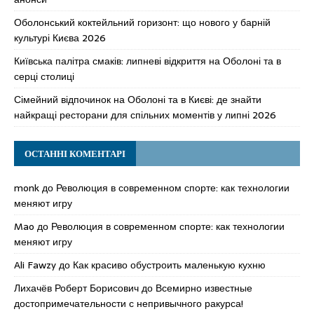
Оболонський коктейльний горизонт: що нового у барній
культурі Києва 2026
Київська палітра смаків: липневі відкриття на Оболоні та в
серці столиці
Сімейний відпочинок на Оболоні та в Києві: де знайти
найкращі ресторани для спільних моментів у липні 2026
ОСТАННІ КОМЕНТАРІ
monk
до
Революция в современном спорте: как технологии
меняют игру
Mao
до
Революция в современном спорте: как технологии
меняют игру
Ali Fawzy
до
Как красиво обустроить маленькую кухню
Лихачёв Роберт Борисович
до
Всемирно известные
достопримечательности с непривычного ракурса!