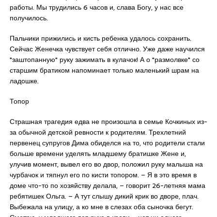
работы. Мы трудились 6 часов и, слава Богу, у нас все
получилось.
Пальчики прижились и кисть ребенка удалось сохранить.
Сейчас Женечка чувствует себя отлично. Уже даже научился
"заштопанную" руку зажимать в кулачок! А о "размолвке" со
старшим братиком напоминает только маленький шрам на
ладошке.
Топор
Страшная трагедия едва не произошла в семье Кочкиных из-
за обычной детской ревности к родителям. Трехлетний
первенец супругов Дима обиделся на то, что родители стали
больше времени уделять младшему братишке Жене и,
улучив момент, вывел его во двор, положил руку малыша на
чурбачок и тяпнул его по кисти топором. – Я в это время в
доме что-то по хозяйству делала, – говорит 26-летняя мама
ребятишек Ольга. – А тут слышу дикий крик во дворе, плач.
Выбежала на улицу, а ко мне в слезах оба сыночка бегут.