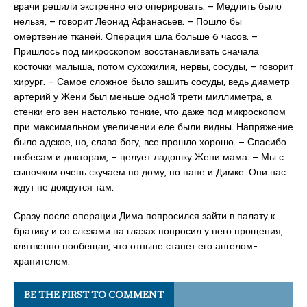
врачи решили экстренно его оперировать. – Медлить было
нельзя, – говорит Леонид Афанасьев. – Пошло бы
омертвение тканей. Операция шла больше 6 часов. –
Пришлось под микроскопом восстанавливать сначала
косточки малыша, потом сухожилия, нервы, сосуды, – говорит
хирург. – Самое сложное было зашить сосуды, ведь диаметр
артерий у Жени был меньше одной трети миллиметра, а
стенки его вен настолько тонкие, что даже под микроскопом
при максимальном увеличении еле были видны. Напряжение
было адское, но, слава богу, все прошло хорошо. – Спасибо
небесам и докторам, – целует ладошку Жени мама. – Мы с
сыночком очень скучаем по дому, по папе и Димке. Они нас
ждут не дождутся там.
Сразу после операции Дима попросился зайти в палату к
братику и со слезами на глазах попросил у него прощения,
клятвенно пообещав, что отныне станет его ангелом-
хранителем.
BE THE FIRST TO COMMENT