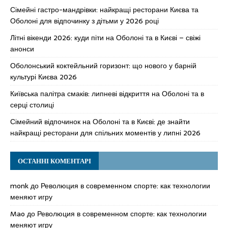
Сімейні гастро-мандрівки: найкращі ресторани Києва та
Оболоні для відпочинку з дітьми у 2026 році
Літні вікенди 2026: куди піти на Оболоні та в Києві – свіжі
анонси
Оболонський коктейльний горизонт: що нового у барній
культурі Києва 2026
Київська палітра смаків: липневі відкриття на Оболоні та в
серці столиці
Сімейний відпочинок на Оболоні та в Києві: де знайти
найкращі ресторани для спільних моментів у липні 2026
ОСТАННІ КОМЕНТАРІ
monk
до
Революция в современном спорте: как технологии
меняют игру
Mao
до
Революция в современном спорте: как технологии
меняют игру