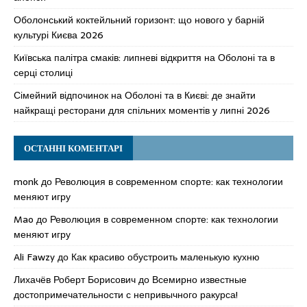
Оболонський коктейльний горизонт: що нового у барній
культурі Києва 2026
Київська палітра смаків: липневі відкриття на Оболоні та в
серці столиці
Сімейний відпочинок на Оболоні та в Києві: де знайти
найкращі ресторани для спільних моментів у липні 2026
ОСТАННІ КОМЕНТАРІ
monk
до
Революция в современном спорте: как технологии
меняют игру
Mao
до
Революция в современном спорте: как технологии
меняют игру
Ali Fawzy
до
Как красиво обустроить маленькую кухню
Лихачёв Роберт Борисович
до
Всемирно известные
достопримечательности с непривычного ракурса!