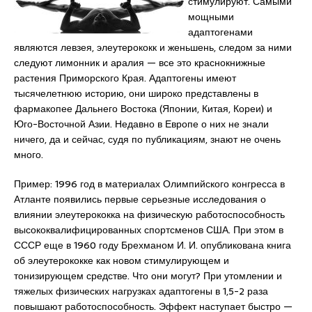
стимулируют. Самыми
мощными
адаптогенами
являются левзея, элеутеpококк и женьшень, следом за ними
следуют лимонник и аpалия — все это краснокнижные
растения Приморского Края. Адаптогены имеют
тысячелетнюю историю, они широко представлены в
фармакопее Дальнего Востока (Японии, Китая, Кореи) и
Юго-Восточной Азии. Недавно в Европе о них не знали
ничего, да и сейчас, судя по публикациям, знают не очень
много.
Пример: 1996 год в материалах Олимпийского конгресса в
Атланте появились первые серьезные исследования о
влиянии элеутерококка на физическую работоспособность
высококвалифицированных спортсменов США. При этом в
СССР еще в 1960 году Брехманом И. И. опубликована книга
об элеутерококке как новом стимулирующем и
тонизирующем средстве. Что они могут? При утомлении и
тяжелых физических нагрузках адаптогены в 1,5-2 раза
повышают работоспособность. Эффект наступает быстро —