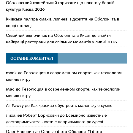
Оболонський коктейльний горизонт: що нового у барній
культурі Києва 2026
Київська палітра смаків: липневі відкриття на Оболоні та в
серці столиці
Сімейний відпочинок на Оболоні та в Києві: де знайти
найкращі ресторани для спільних моментів у липні 2026
ОСТАННІ КОМЕНТАРІ
monk
до
Революция в современном спорте: как технологии
меняют игру
Mao
до
Революция в современном спорте: как технологии
меняют игру
Ali Fawzy
до
Как красиво обустроить маленькую кухню
Лихачёв Роберт Борисович
до
Всемирно известные
достопримечательности с непривычного ракурса!
Олег Наронин
до
Старые фото Оболони, 11 фото