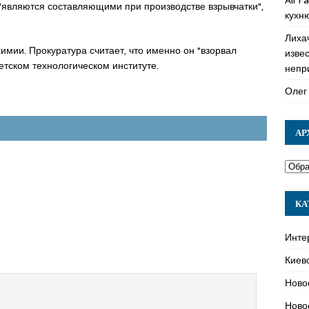
 "являются составляющими при производстве взрывчатки",
кухн
Лиха
имии. Прокуратура считает, что именно он "взорвал
изве
етском технологическом институте.
непр
Олег
АР
КА
Инте
Киев
Ново
Ново