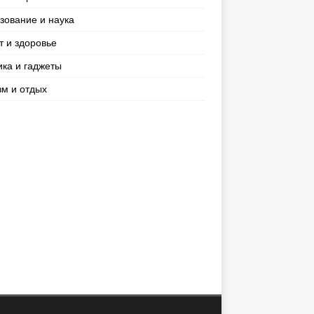
зование и наука
т и здоровье
ика и гаджеты
зм и отдых