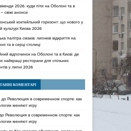
 вікенди 2026: куди піти на Оболоні та в
 – свіжі анонси
онський коктейльний горизонт: що нового у
й культурі Києва 2026
ька палітра смаків: липневі відкриття на
ні та в серці столиці
ний відпочинок на Оболоні та в Києві: де
ти найкращі ресторани для спільних
нтів у липні 2026
ТАННІ КОМЕНТАРІ
k
до
Революция в современном спорте: как
ологии меняют игру
до
Революция в современном спорте: как
ологии меняют игру
awzy
до
Как красиво обустроить маленькую