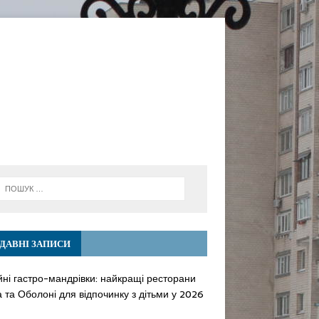
ДАВНІ ЗАПИСИ
йні гастро-мандрівки: найкращі ресторани
 та Оболоні для відпочинку з дітьми у 2026