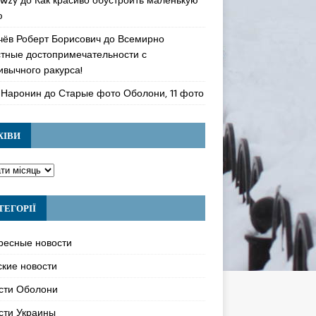
ю
чёв Роберт Борисович
до
Всемирно
стные достопримечательности с
ивычного ракурса!
 Наронин
до
Старые фото Оболони, 11 фото
ХІВИ
ТЕГОРІЇ
ресные новости
ские новости
сти Оболони
сти Украины