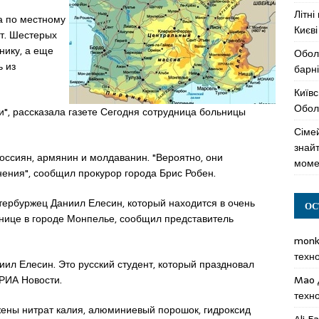
Літні
ра по местному
Києві
т. Шестерых
нику, а еще
Обол
ь из
барні
Київс
Оболо
и", рассказала газете Сегодня сотрудница больницы
Сімей
знай
оссиян, армянин и молдаванин. "Вероятно, они
моме
нения", сообщил прокурор города Брис Робен.
тербуржец Даниил Елесин, который находится в очень
ОС
ьнице в городе Монпелье, сообщил представитель
mon
техн
иил Елесин. Это русский студент, который праздновал
Mao
РИА Новости.
техн
жены нитрат калия, алюминиевый порошок, гидроксид
Ali F