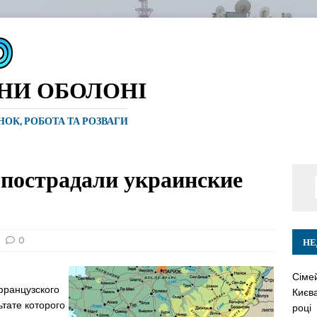
ИНИ ОБОЛОНІ
ИНОК, РОБОТА ТА РОЗВАГИ
 пострадали украинские
0
НЕ
Сіме
французского
Києва
тате которого
році