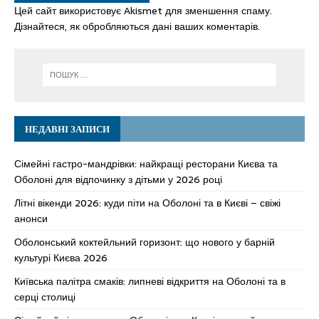
Цей сайт використовує Akismet для зменшення спаму.
Дізнайтеся, як обробляються дані ваших коментарів.
НЕДАВНІ ЗАПИСИ
Сімейні гастро-мандрівки: найкращі ресторани Києва та
Оболоні для відпочинку з дітьми у 2026 році
Літні вікенди 2026: куди піти на Оболоні та в Києві – свіжі
анонси
Оболонський коктейльний горизонт: що нового у барній
культурі Києва 2026
Київська палітра смаків: липневі відкриття на Оболоні та в
серці столиці