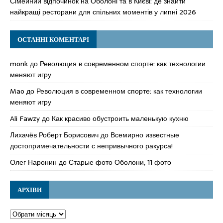
Сімейний відпочинок на Оболоні та в Києві: де знайти
найкращі ресторани для спільних моментів у липні 2026
ОСТАННІ КОМЕНТАРІ
monk
до
Революция в современном спорте: как технологии
меняют игру
Mao
до
Революция в современном спорте: как технологии
меняют игру
Ali Fawzy
до
Как красиво обустроить маленькую кухню
Лихачёв Роберт Борисович
до
Всемирно известные
достопримечательности с непривычного ракурса!
Олег Наронин
до
Старые фото Оболони, 11 фото
АРХІВИ