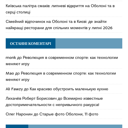
Київська палітра смаків: липневі відкриття на Оболоні та в
серці столиці
Сімейний відпочинок на Оболоні та в Києві: де знайти
найкращі ресторани для спільних моментів у липні 2026
ОСТАННІ КОМЕНТАРІ
monk
до
Революция в современном спорте: как технологии
меняют игру
Mao
до
Революция в современном спорте: как технологии
меняют игру
Ali Fawzy
до
Как красиво обустроить маленькую кухню
Лихачёв Роберт Борисович
до
Всемирно известные
достопримечательности с непривычного ракурса!
Олег Наронин
до
Старые фото Оболони, 11 фото