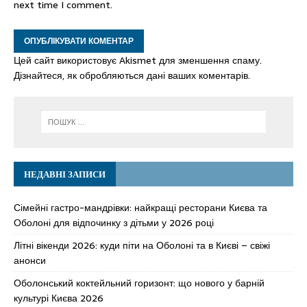
next time I comment.
Цей сайт використовує Akismet для зменшення спаму.
Дізнайтеся, як обробляються дані ваших коментарів.
НЕДАВНІ ЗАПИСИ
Сімейні гастро-мандрівки: найкращі ресторани Києва та
Оболоні для відпочинку з дітьми у 2026 році
Літні вікенди 2026: куди піти на Оболоні та в Києві – свіжі
анонси
Оболонський коктейльний горизонт: що нового у барній
культурі Києва 2026