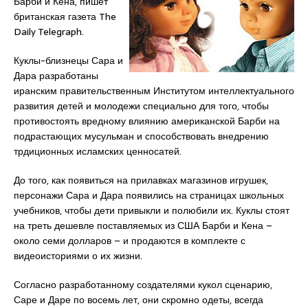
Барби и Кена, пишет
британская газета The
Daily Telegraph.
Куклы-близнецы Сара и
Дара разработаны
иранским правительственным Институтом интеллектуального
развития детей и молодежи специально для того, чтобы
противостоять вредному влиянию американской Барби на
подрастающих мусульман и способствовать внедрению
трдиционных исламских ценносатей.
До того, как появиться на прилавках магазинов игрушек,
персонажи Сара и Дара появились на страницах школьных
учебников, чтобы дети привыкли и полюбили их. Куклы стоят
на треть дешевле поставляемых из США Барби и Кена –
около семи долларов – и продаются в комплекте с
видеоисториями о их жизни.
Согласно разработанному создателями кукол сценарию,
Саре и Даре по восемь лет, они скромно одеты, всегда