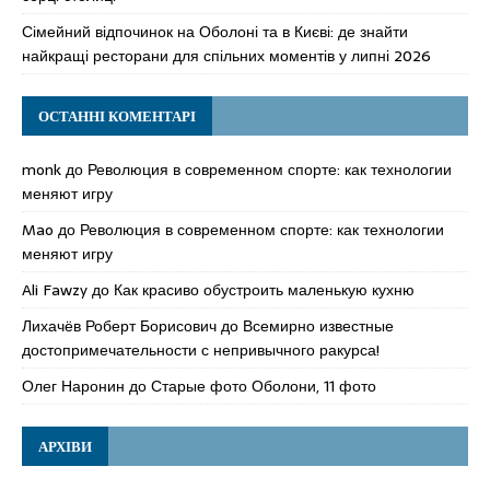
Сімейний відпочинок на Оболоні та в Києві: де знайти
найкращі ресторани для спільних моментів у липні 2026
ОСТАННІ КОМЕНТАРІ
monk
до
Революция в современном спорте: как технологии
меняют игру
Mao
до
Революция в современном спорте: как технологии
меняют игру
Ali Fawzy
до
Как красиво обустроить маленькую кухню
Лихачёв Роберт Борисович
до
Всемирно известные
достопримечательности с непривычного ракурса!
Олег Наронин
до
Старые фото Оболони, 11 фото
АРХІВИ