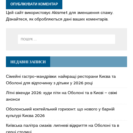
Цей сайт використовує Akismet для зменшення спаму.
Дізнайтеся, як обробляються дані ваших коментарів.
НЕДАВНІ ЗАПИСИ
Сімейні гастро-мандрівки: найкращі ресторани Києва та
Оболоні для відпочинку з дітьми у 2026 році
Літні вікенди 2026: куди піти на Оболоні та в Києві – свіжі
анонси
Оболонський коктейльний горизонт: що нового у барній
культурі Києва 2026
Київська палітра смаків: липневі відкриття на Оболоні та в
серці столиці