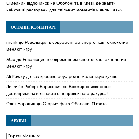
Сімейний відпочинок на Оболоні та в Києві: де знайти
найкращі ресторани для спільних моментів у липні 2026
ОСТАННІ КОМЕНТАРІ
monk
до
Революция в современном спорте: как технологии
меняют игру
Mao
до
Революция в современном спорте: как технологии
меняют игру
Ali Fawzy
до
Как красиво обустроить маленькую кухню
Лихачёв Роберт Борисович
до
Всемирно известные
достопримечательности с непривычного ракурса!
Олег Наронин
до
Старые фото Оболони, 11 фото
АРХІВИ