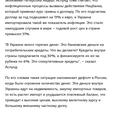
экономики Петерсона Андерс Аслунд тоже считает, что
инфляционные процессы вызваны действиями Нацбанка,
который привязал курс гривны к доллару. По его подсчетам,
доллар за год подешевел на 13% к евро, и Украина
импортировала такой же показатель инфляции. Это стало
наихудшим случаем в мире – годовой рост цен в стране
превысил 31%.
"В Украине много горячих денег. Это банковские деньги на
потребительские кредиты. Что вы делаете? Кредиты внутри
страны предлагаете под 30%, а финансируете их из-за
рубежа по 6%. Это спекулятивные кредиты”, – сказал
Аслунд.
По его словам такая ситуация напоминает дефолт в России,
когда было огромное количество денег. Эти деньги внутри
Украины идут на недвижимость, закупку импортных товаров,
то есть растет импорт и ухудшается платежный баланс, что
приводит к высоким ценам, высокому валютному курсу и
большому внешнему частному долгу.