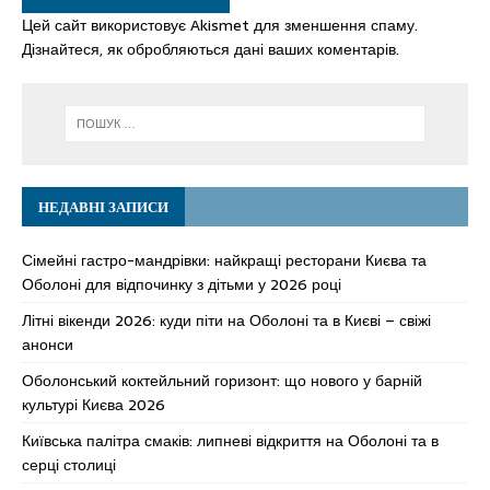
Цей сайт використовує Akismet для зменшення спаму.
Дізнайтеся, як обробляються дані ваших коментарів.
НЕДАВНІ ЗАПИСИ
Сімейні гастро-мандрівки: найкращі ресторани Києва та
Оболоні для відпочинку з дітьми у 2026 році
Літні вікенди 2026: куди піти на Оболоні та в Києві – свіжі
анонси
Оболонський коктейльний горизонт: що нового у барній
культурі Києва 2026
Київська палітра смаків: липневі відкриття на Оболоні та в
серці столиці