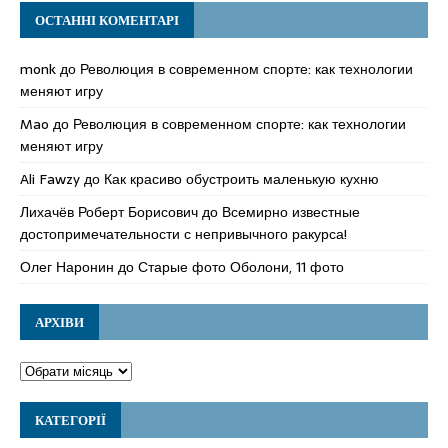
ОСТАННІ КОМЕНТАРІ
monk
до
Революция в современном спорте: как технологии
меняют игру
Mao
до
Революция в современном спорте: как технологии
меняют игру
Ali Fawzy
до
Как красиво обустроить маленькую кухню
Лихачёв Роберт Борисович
до
Всемирно известные
достопримечательности с непривычного ракурса!
Олег Наронин
до
Старые фото Оболони, 11 фото
АРХІВИ
КАТЕГОРІЇ