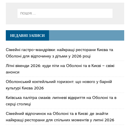
НЕДАВНІ ЗАПИСИ
Сімейні гастро-мандрівки: найкращі ресторани Києва та
Оболоні для відпочинку з дітьми у 2026 році
Літні вікенди 2026: куди піти на Оболоні та в Києві – свіжі
анонси
Оболонський коктейльний горизонт: що нового у барній
культурі Києва 2026
Київська палітра смаків: липневі відкриття на Оболоні та в
серці столиці
Сімейний відпочинок на Оболоні та в Києві: де знайти
найкращі ресторани для спільних моментів у липні 2026