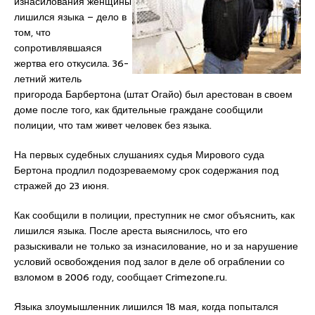
изнасилования женщины
лишился языка – дело в
том, что
сопротивлявшаяся
жертва его откусила. 36-
летний житель
пригорода Барбертона (штат Огайо) был арестован в своем
доме после того, как бдительные граждане сообщили
полиции, что там живет человек без языка.
На первых судебных слушаниях судья Мирового суда
Бертона продлил подозреваемому срок содержания под
стражей до 23 июня.
Как сообщили в полиции, преступник не смог объяснить, как
лишился языка. После ареста выяснилось, что его
разыскивали не только за изнасилование, но и за нарушение
условий освобождения под залог в деле об ограблении со
взломом в 2006 году, сообщает Crimezone.ru.
Языка злоумышленник лишился 18 мая, когда попытался