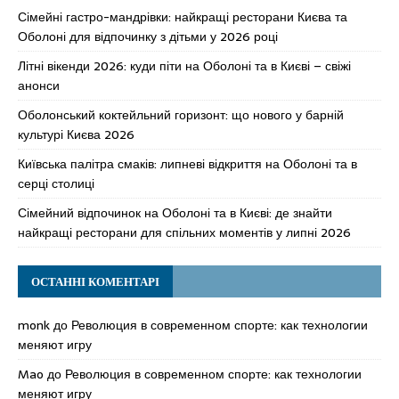
Сімейні гастро-мандрівки: найкращі ресторани Києва та
Оболоні для відпочинку з дітьми у 2026 році
Літні вікенди 2026: куди піти на Оболоні та в Києві – свіжі
анонси
Оболонський коктейльний горизонт: що нового у барній
культурі Києва 2026
Київська палітра смаків: липневі відкриття на Оболоні та в
серці столиці
Сімейний відпочинок на Оболоні та в Києві: де знайти
найкращі ресторани для спільних моментів у липні 2026
ОСТАННІ КОМЕНТАРІ
monk
до
Революция в современном спорте: как технологии
меняют игру
Mao
до
Революция в современном спорте: как технологии
меняют игру