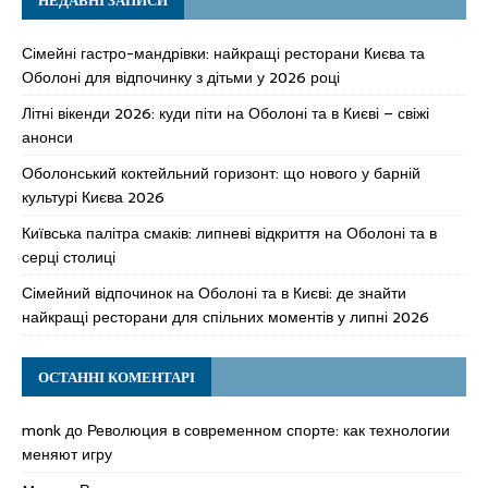
Сімейні гастро-мандрівки: найкращі ресторани Києва та
Оболоні для відпочинку з дітьми у 2026 році
Літні вікенди 2026: куди піти на Оболоні та в Києві – свіжі
анонси
Оболонський коктейльний горизонт: що нового у барній
культурі Києва 2026
Київська палітра смаків: липневі відкриття на Оболоні та в
серці столиці
Сімейний відпочинок на Оболоні та в Києві: де знайти
найкращі ресторани для спільних моментів у липні 2026
ОСТАННІ КОМЕНТАРІ
monk
до
Революция в современном спорте: как технологии
меняют игру