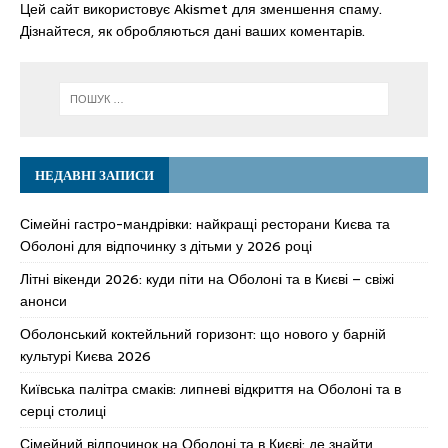
Цей сайт використовує Akismet для зменшення спаму.
Дізнайтеся, як обробляються дані ваших коментарів.
НЕДАВНІ ЗАПИСИ
Сімейні гастро-мандрівки: найкращі ресторани Києва та
Оболоні для відпочинку з дітьми у 2026 році
Літні вікенди 2026: куди піти на Оболоні та в Києві – свіжі
анонси
Оболонський коктейльний горизонт: що нового у барній
культурі Києва 2026
Київська палітра смаків: липневі відкриття на Оболоні та в
серці столиці
Сімейний відпочинок на Оболоні та в Києві: де знайти