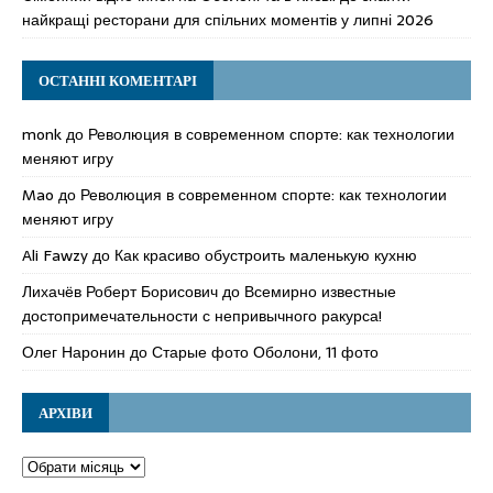
найкращі ресторани для спільних моментів у липні 2026
ОСТАННІ КОМЕНТАРІ
monk
до
Революция в современном спорте: как технологии
меняют игру
Mao
до
Революция в современном спорте: как технологии
меняют игру
Ali Fawzy
до
Как красиво обустроить маленькую кухню
Лихачёв Роберт Борисович
до
Всемирно известные
достопримечательности с непривычного ракурса!
Олег Наронин
до
Старые фото Оболони, 11 фото
АРХІВИ