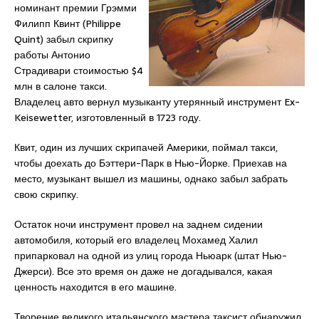
номинант премии Грэмми
Филипп Квинт (Philippe
Quint) забыл скрипку
работы Антонио
Страдивари стоимостью $4
млн в салоне такси.
Владелец авто вернул музыканту утерянный инструмент Ex-
Keisewetter, изготовленный в 1723 году.
Квит, один из лучших скрипачей Америки, поймал такси,
чтобы доехать до Бэттери-Парк в Нью-Йорке. Приехав на
место, музыкант вышел из машины, однако забыл забрать
свою скрипку.
Остаток ночи инструмент провел на заднем сидении
автомобиля, который его владелец Мохамед Халил
припарковал на одной из улиц города Ньюарк (штат Нью-
Джерси). Все это время он даже не догадывался, какая
ценность находится в его машине.
Творение великого итальянского мастера таксист обнаружил