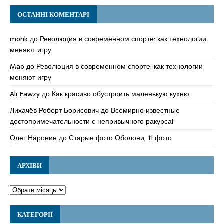
ОСТАННІ КОМЕНТАРІ
monk
до
Революция в современном спорте: как технологии
меняют игру
Mao
до
Революция в современном спорте: как технологии
меняют игру
Ali Fawzy
до
Как красиво обустроить маленькую кухню
Лихачёв Роберт Борисович
до
Всемирно известные
достопримечательности с непривычного ракурса!
Олег Наронин
до
Старые фото Оболони, 11 фото
АРХІВИ
КАТЕГОРІЇ