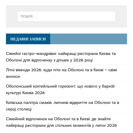
НЕДАВНІ ЗАПИСИ
Сімейні гастро-мандрівки: найкращі ресторани Києва та
Оболоні для відпочинку з дітьми у 2026 році
Літні вікенди 2026: куди піти на Оболоні та в Києві – свіжі
анонси
Оболонський коктейльний горизонт: що нового у барній
культурі Києва 2026
Київська палітра смаків: липневі відкриття на Оболоні та в
серці столиці
Сімейний відпочинок на Оболоні та в Києві: де знайти
найкращі ресторани для спільних моментів у липні 2026