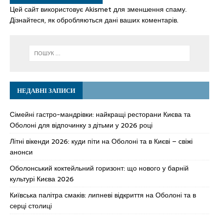
Цей сайт використовує Akismet для зменшення спаму.
Дізнайтеся, як обробляються дані ваших коментарів.
НЕДАВНІ ЗАПИСИ
Сімейні гастро-мандрівки: найкращі ресторани Києва та
Оболоні для відпочинку з дітьми у 2026 році
Літні вікенди 2026: куди піти на Оболоні та в Києві – свіжі
анонси
Оболонський коктейльний горизонт: що нового у барній
культурі Києва 2026
Київська палітра смаків: липневі відкриття на Оболоні та в
серці столиці