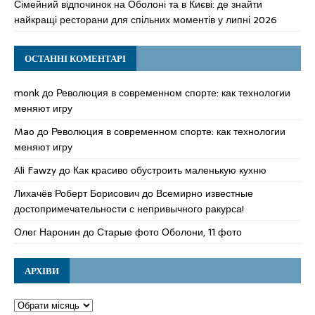
Сімейний відпочинок на Оболоні та в Києві: де знайти
найкращі ресторани для спільних моментів у липні 2026
ОСТАННІ КОМЕНТАРІ
monk
до
Революция в современном спорте: как технологии
меняют игру
Mao
до
Революция в современном спорте: как технологии
меняют игру
Ali Fawzy
до
Как красиво обустроить маленькую кухню
Лихачёв Роберт Борисович
до
Всемирно известные
достопримечательности с непривычного ракурса!
Олег Наронин
до
Старые фото Оболони, 11 фото
АРХІВИ