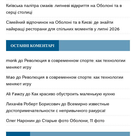
Київська палітра смаків: липневі відкриття на Оболоні та в
серці столиці
Сімейний відпочинок на Оболоні та в Києві: де знайти
найкращі ресторани для спільних моментів у липні 2026
ОСТАННІ КОМЕНТАРІ
monk
до
Революция в современном спорте: как технологии
меняют игру
Mao
до
Революция в современном спорте: как технологии
меняют игру
Ali Fawzy
до
Как красиво обустроить маленькую кухню
Лихачёв Роберт Борисович
до
Всемирно известные
достопримечательности с непривычного ракурса!
Олег Наронин
до
Старые фото Оболони, 11 фото