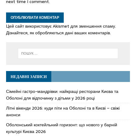
next time I comment.
Цей сайт використовує Akismet для зменшення спаму.
Дізнайтеся, як обробляються дані ваших коментарів.
НЕДАВНІ ЗАПИСИ
Сімейні гастро-мандрівки: найкращі ресторани Києва та
Оболоні для відпочинку з дітьми у 2026 році
Літні вікенди 2026: куди піти на Оболоні та в Києві – свіжі
анонси
Оболонський коктейльний горизонт: що нового у барній
культурі Києва 2026