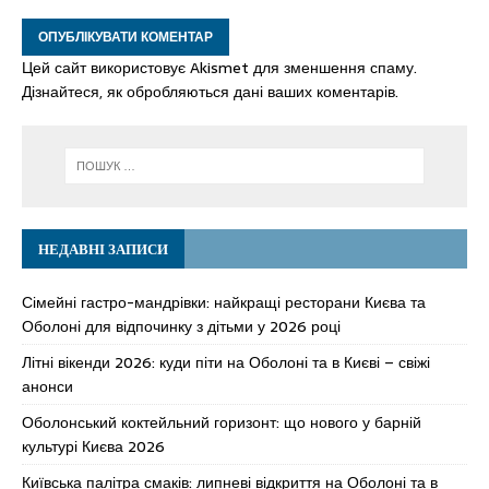
Цей сайт використовує Akismet для зменшення спаму.
Дізнайтеся, як обробляються дані ваших коментарів.
НЕДАВНІ ЗАПИСИ
Сімейні гастро-мандрівки: найкращі ресторани Києва та
Оболоні для відпочинку з дітьми у 2026 році
Літні вікенди 2026: куди піти на Оболоні та в Києві – свіжі
анонси
Оболонський коктейльний горизонт: що нового у барній
культурі Києва 2026
Київська палітра смаків: липневі відкриття на Оболоні та в