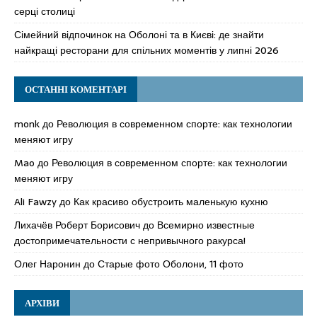
серці столиці
Сімейний відпочинок на Оболоні та в Києві: де знайти
найкращі ресторани для спільних моментів у липні 2026
ОСТАННІ КОМЕНТАРІ
monk
до
Революция в современном спорте: как технологии
меняют игру
Mao
до
Революция в современном спорте: как технологии
меняют игру
Ali Fawzy
до
Как красиво обустроить маленькую кухню
Лихачёв Роберт Борисович
до
Всемирно известные
достопримечательности с непривычного ракурса!
Олег Наронин
до
Старые фото Оболони, 11 фото
АРХІВИ