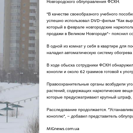
Новгородского облуправления ФСКН.
"В качестве своеобразного учебного пособ
успешно использовал DVD-фильм "Как выр
который в феврале новгородские наркопол
продажи в Великом Новгороде"- пояснил со
В одной из комнат у себя в квартире для 
наладил автоматическую систему обогрева 
В ходе обыска сотрудники ФСКН обнаружили
конопли и около 62 граммов готовой к упо
Правоохранительные органы возбудили угол
растений, содержащих наркотические вещест
которые предусматривают крупный штраф, л
Расследование продолжается. "Устанавлива
коноплю", – добавил представитель облуп
MIGnews.com.ua