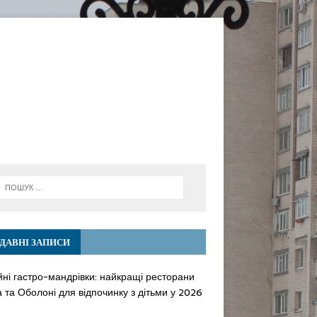
ДАВНІ ЗАПИСИ
йні гастро-мандрівки: найкращі ресторани
 та Оболоні для відпочинку з дітьми у 2026