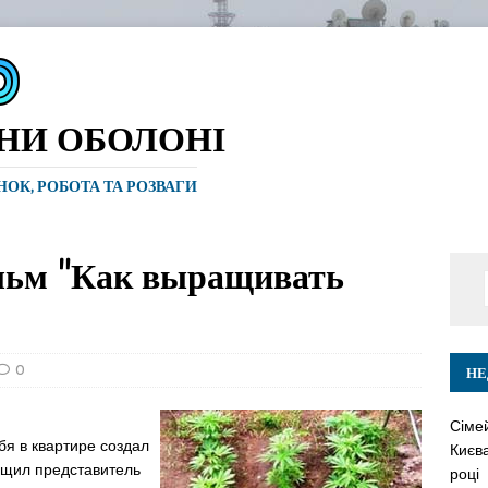
ИНИ ОБОЛОНІ
ИНОК, РОБОТА ТА РОЗВАГИ
ьм "Как выращивать
0
НЕ
Сіме
бя в квартире создал
Києва
щил представитель
році