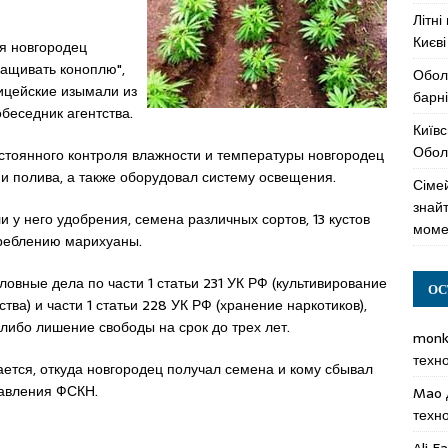
Літні
Києві
ия новгородец
ащивать коноплю",
Обол
ицейские изымали из
барні
беседник агентства.
Київс
Оболо
постоянного контроля влажности и температуры новгородец
и полива, а также оборудовал систему освещения.
Сімей
знай
 у него удобрения, семена различных сортов, 13 кустов
моме
треблению марихуаны.
овные дела по части 1 статьи 231 УК РФ (культивирование
ОС
ва) и части 1 статьи 228 УК РФ (хранение наркотиков),
ибо лишение свободы на срок до трех лет.
mon
техн
ется, откуда новгородец получал семена и кому сбывал
равления ФСКН.
Mao
техн
Ali F