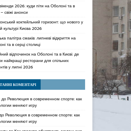
 вікенди 2026: куди піти на Оболоні та в
 – свіжі анонси
онський коктейльний горизонт: що нового у
й культурі Києва 2026
ька палітра смаків: липневі відкриття на
ні та в серці столиці
ний відпочинок на Оболоні та в Києві: де
ти найкращі ресторани для спільних
нтів у липні 2026
ТАННІ КОМЕНТАРІ
k
до
Революция в современном спорте: как
ологии меняют игру
до
Революция в современном спорте: как
ологии меняют игру
awzy
до
Как красиво обустроить маленькую