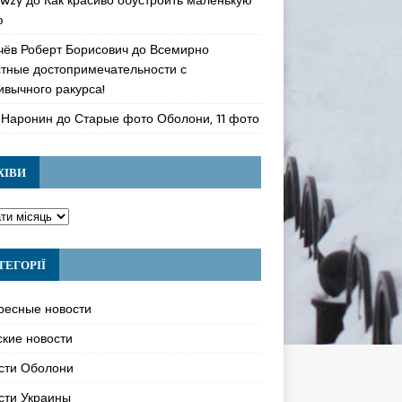
ю
чёв Роберт Борисович
до
Всемирно
стные достопримечательности с
ивычного ракурса!
 Наронин
до
Старые фото Оболони, 11 фото
ХІВИ
ТЕГОРІЇ
ресные новости
ские новости
сти Оболони
сти Украины