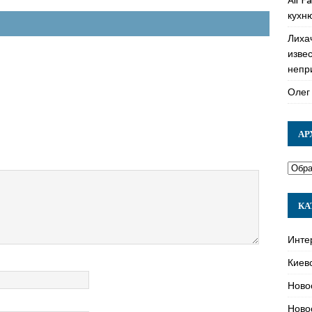
кухн
Лиха
изве
непр
Олег
АР
КА
Инте
Киев
Ново
Ново