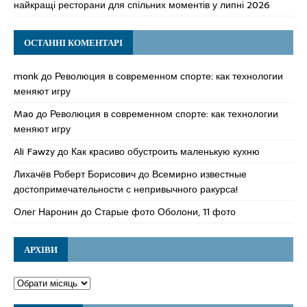
найкращі ресторани для спільних моментів у липні 2026
ОСТАННІ КОМЕНТАРІ
monk
до
Революция в современном спорте: как технологии
меняют игру
Mao
до
Революция в современном спорте: как технологии
меняют игру
Ali Fawzy
до
Как красиво обустроить маленькую кухню
Лихачёв Роберт Борисович
до
Всемирно известные
достопримечательности с непривычного ракурса!
Олег Наронин
до
Старые фото Оболони, 11 фото
АРХІВИ