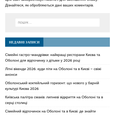
Дізнайтеся, як обробляються дані ваших коментарів.
НЕДАВНІ ЗАПИСИ
Сімейні гастро-мандрівки: найкращі ресторани Києва та
Оболоні для відпочинку з дітьми у 2026 році
Літні вікенди 2026: куди піти на Оболоні та в Києві – свіжі
анонси
Оболонський коктейльний горизонт: що нового у барній
культурі Києва 2026
Київська палітра смаків: липневі відкриття на Оболоні та в
серці столиці
Сімейний відпочинок на Оболоні та в Києві: де знайти