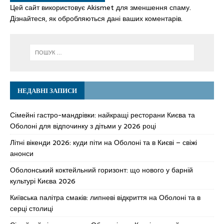
Цей сайт використовує Akismet для зменшення спаму.
Дізнайтеся, як обробляються дані ваших коментарів.
НЕДАВНІ ЗАПИСИ
Сімейні гастро-мандрівки: найкращі ресторани Києва та
Оболоні для відпочинку з дітьми у 2026 році
Літні вікенди 2026: куди піти на Оболоні та в Києві – свіжі
анонси
Оболонський коктейльний горизонт: що нового у барній
культурі Києва 2026
Київська палітра смаків: липневі відкриття на Оболоні та в
серці столиці