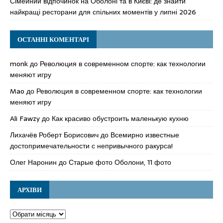
Сімейний відпочинок на Оболоні та в Києві: де знайти
найкращі ресторани для спільних моментів у липні 2026
ОСТАННІ КОМЕНТАРІ
monk
до
Революция в современном спорте: как технологии
меняют игру
Mao
до
Революция в современном спорте: как технологии
меняют игру
Ali Fawzy
до
Как красиво обустроить маленькую кухню
Лихачёв Роберт Борисович
до
Всемирно известные
достопримечательности с непривычного ракурса!
Олег Наронин
до
Старые фото Оболони, 11 фото
АРХІВИ