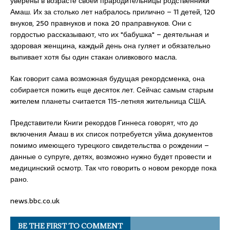
уверены в возрасте своей прародительницы родственники
Амаш. Их за столько лет набралось прилично – 11 детей, 120
внуков, 250 правнуков и пока 20 праправнуков. Они с
гордостью рассказывают, что их "бабушка" – деятельная и
здоровая женщина, каждый день она гуляет и обязательно
выпивает хотя бы один стакан оливкового масла.
Как говорит сама возможная будущая рекордсменка, она
собирается пожить еще десяток лет. Сейчас самым старым
жителем планеты считается 115-летняя жительница США.
Представители Книги рекордов Гиннеса говорят, что до
включения Амаш в их список потребуется уйма документов
помимо имеющего турецкого свидетельства о рождении –
данные о супруге, детях, возможно нужно будет провести и
медицинский осмотр. Так что говорить о новом рекорде пока
рано.
news.bbc.co.uk
BE THE FIRST TO COMMENT