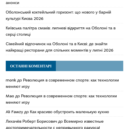
анонси
Оболонський коктейльний горизонт: що нового у барній
культурі Києва 2026
Київська палітра смаків: липневі відкриття на Оболоні та в
серці столиці
Сімейний відпочинок на Оболоні та в Києві: де знайти
найкращі ресторани для спільних моментів у липні 2026
ОСТАННІ КОМЕНТАРІ
monk
до
Революция в современном спорте: как технологии
меняют игру
Mao
до
Революция в современном спорте: как технологии
меняют игру
Ali Fawzy
до
Как красиво обустроить маленькую кухню
Лихачёв Роберт Борисович
до
Всемирно известные
достопримечательности с непривычного ракурса!