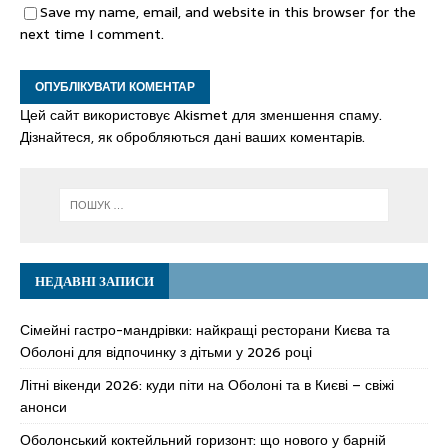
Save my name, email, and website in this browser for the
next time I comment.
Цей сайт використовує Akismet для зменшення спаму.
Дізнайтеся, як обробляються дані ваших коментарів.
НЕДАВНІ ЗАПИСИ
Сімейні гастро-мандрівки: найкращі ресторани Києва та
Оболоні для відпочинку з дітьми у 2026 році
Літні вікенди 2026: куди піти на Оболоні та в Києві – свіжі
анонси
Оболонський коктейльний горизонт: що нового у барній