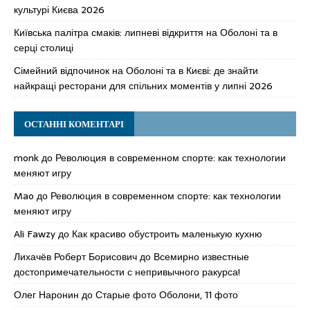
культурі Києва 2026
Київська палітра смаків: липневі відкриття на Оболоні та в
серці столиці
Сімейний відпочинок на Оболоні та в Києві: де знайти
найкращі ресторани для спільних моментів у липні 2026
ОСТАННІ КОМЕНТАРІ
monk
до
Революция в современном спорте: как технологии
меняют игру
Mao
до
Революция в современном спорте: как технологии
меняют игру
Ali Fawzy
до
Как красиво обустроить маленькую кухню
Лихачёв Роберт Борисович
до
Всемирно известные
достопримечательности с непривычного ракурса!
Олег Наронин
до
Старые фото Оболони, 11 фото