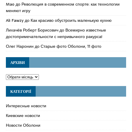
Mao
до
Революция в современном спорте: как технологии
меняют игру
Ali Fawzy
до
Как красиво обустроить маленькую кухню
Лихачёв Роберт Борисович
до
Всемирно известные
достопримечательности с непривычного ракурса!
Олег Наронин
до
Старые фото Оболони, 11 фото
АРХІВИ
КАТЕГОРІЇ
Интересные новости
Киевские новости
Новости Оболони