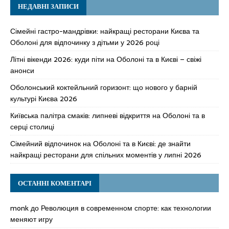
НЕДАВНІ ЗАПИСИ
Сімейні гастро-мандрівки: найкращі ресторани Києва та
Оболоні для відпочинку з дітьми у 2026 році
Літні вікенди 2026: куди піти на Оболоні та в Києві – свіжі
анонси
Оболонський коктейльний горизонт: що нового у барній
культурі Києва 2026
Київська палітра смаків: липневі відкриття на Оболоні та в
серці столиці
Сімейний відпочинок на Оболоні та в Києві: де знайти
найкращі ресторани для спільних моментів у липні 2026
ОСТАННІ КОМЕНТАРІ
monk
до
Революция в современном спорте: как технологии
меняют игру