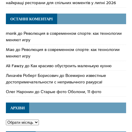
найкращі ресторани для спільних моментів у липні 2026
ОСТАННІ КОМЕНТАРІ
monk
до
Революция в современном спорте: как технологии
меняют игру
Mao
до
Революция в современном спорте: как технологии
меняют игру
Ali Fawzy
до
Как красиво обустроить маленькую кухню
Лихачёв Роберт Борисович
до
Всемирно известные
достопримечательности с непривычного ракурса!
Олег Наронин
до
Старые фото Оболони, 11 фото
АРХІВИ