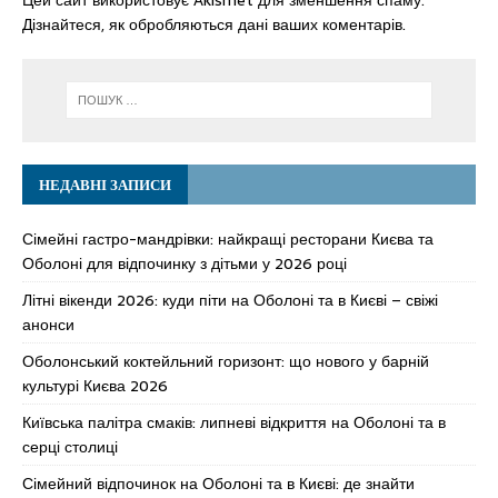
Цей сайт використовує Akismet для зменшення спаму.
Дізнайтеся, як обробляються дані ваших коментарів.
НЕДАВНІ ЗАПИСИ
Сімейні гастро-мандрівки: найкращі ресторани Києва та
Оболоні для відпочинку з дітьми у 2026 році
Літні вікенди 2026: куди піти на Оболоні та в Києві – свіжі
анонси
Оболонський коктейльний горизонт: що нового у барній
культурі Києва 2026
Київська палітра смаків: липневі відкриття на Оболоні та в
серці столиці
Сімейний відпочинок на Оболоні та в Києві: де знайти