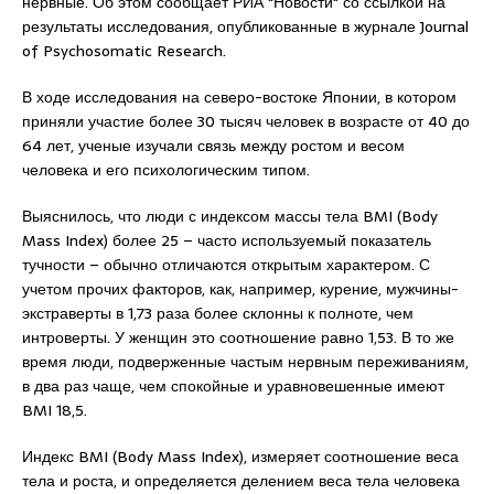
нервные. Об этом сообщает РИА "Новости" со ссылкой на
результаты исследования, опубликованные в журнале Journal
of Psychosomatic Research.
В ходе исследования на северо-востоке Японии, в котором
приняли участие более 30 тысяч человек в возрасте от 40 до
64 лет, ученые изучали связь между ростом и весом
человека и его психологическим типом.
Выяснилось, что люди с индексом массы тела BMI (Body
Mass Index) более 25 – часто используемый показатель
тучности – обычно отличаются открытым характером. С
учетом прочих факторов, как, например, курение, мужчины-
экстраверты в 1,73 раза более склонны к полноте, чем
интроверты. У женщин это соотношение равно 1,53. В то же
время люди, подверженные частым нервным переживаниям,
в два раз чаще, чем спокойные и уравновешенные имеют
BMI 18,5.
Индекс BMI (Body Mass Index), измеряет соотношение веса
тела и роста, и определяется делением веса тела человека