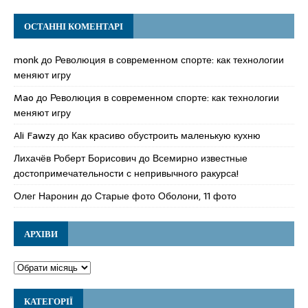
ОСТАННІ КОМЕНТАРІ
monk
до
Революция в современном спорте: как технологии
меняют игру
Mao
до
Революция в современном спорте: как технологии
меняют игру
Ali Fawzy
до
Как красиво обустроить маленькую кухню
Лихачёв Роберт Борисович
до
Всемирно известные
достопримечательности с непривычного ракурса!
Олег Наронин
до
Старые фото Оболони, 11 фото
АРХІВИ
КАТЕГОРІЇ