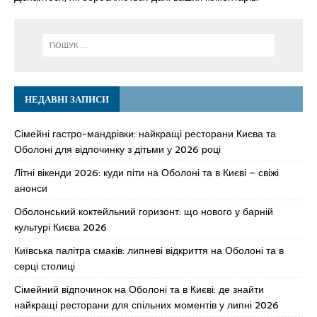
НЕДАВНІ ЗАПИСИ
Сімейні гастро-мандрівки: найкращі ресторани Києва та
Оболоні для відпочинку з дітьми у 2026 році
Літні вікенди 2026: куди піти на Оболоні та в Києві – свіжі
анонси
Оболонський коктейльний горизонт: що нового у барній
культурі Києва 2026
Київська палітра смаків: липневі відкриття на Оболоні та в
серці столиці
Сімейний відпочинок на Оболоні та в Києві: де знайти
найкращі ресторани для спільних моментів у липні 2026