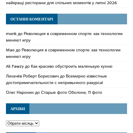
найкращі ресторани для спільних моментів у липні 2026
ОСТАННІ КОМЕНТАРІ
monk
до
Революция в современном спорте: как технологии
меняют игру
Mao
до
Революция в современном спорте: как технологии
меняют игру
Ali Fawzy
до
Как красиво обустроить маленькую кухню
Лихачёв Роберт Борисович
до
Всемирно известные
достопримечательности с непривычного ракурса!
Олег Наронин
до
Старые фото Оболони, 11 фото
АРХІВИ