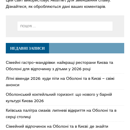
Цей сайт використовує Akismet для зменшення спаму.
Дізнайтеся, як обробляються дані ваших коментарів.
НЕДАВНІ ЗАПИСИ
Сімейні гастро-мандрівки: найкращі ресторани Києва та
Оболоні для відпочинку з дітьми у 2026 році
Літні вікенди 2026: куди піти на Оболоні та в Києві – свіжі
анонси
Оболонський коктейльний горизонт: що нового у барній
культурі Києва 2026
Київська палітра смаків: липневі відкриття на Оболоні та в
серці столиці
Сімейний відпочинок на Оболоні та в Києві: де знайти