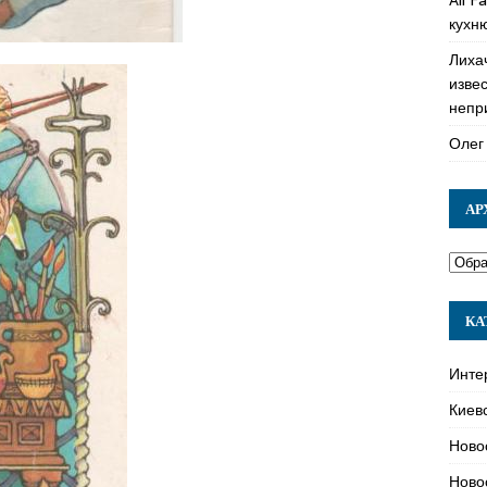
кухн
Лиха
изве
непр
Олег
АР
КА
Инте
Киев
Ново
Ново