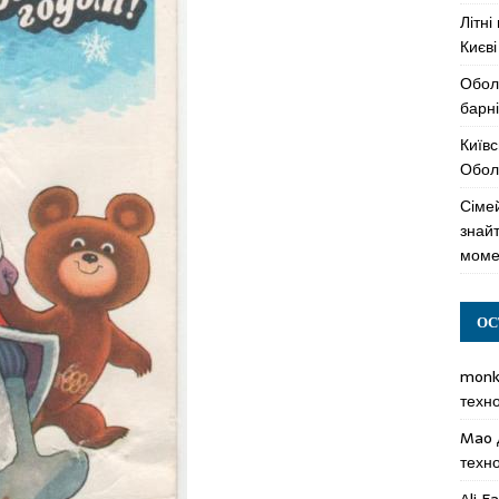
Літні
Києві
Обол
барні
Київс
Оболо
Сімей
знай
моме
ОС
mon
техн
Mao
техн
Ali F