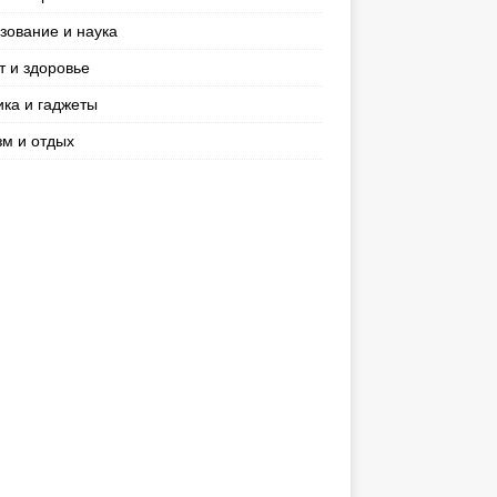
зование и наука
т и здоровье
ика и гаджеты
зм и отдых