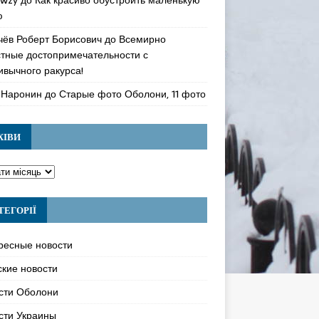
ю
чёв Роберт Борисович
до
Всемирно
стные достопримечательности с
ивычного ракурса!
 Наронин
до
Старые фото Оболони, 11 фото
ХІВИ
ТЕГОРІЇ
ресные новости
ские новости
сти Оболони
сти Украины