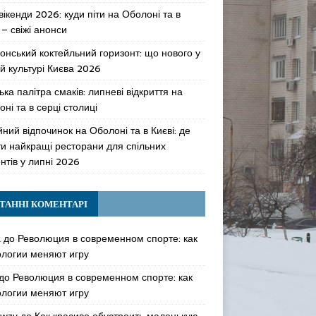
 вікенди 2026: куди піти на Оболоні та в
 – свіжі анонси
онський коктейльний горизонт: що нового у
й культурі Києва 2026
ька палітра смаків: липневі відкриття на
ні та в серці столиці
ний відпочинок на Оболоні та в Києві: де
ти найкращі ресторани для спільних
нтів у липні 2026
ТАННІ КОМЕНТАРІ
k
до
Революция в современном спорте: как
ологии меняют игру
до
Революция в современном спорте: как
ологии меняют игру
awzy
до
Как красиво обустроить маленькую