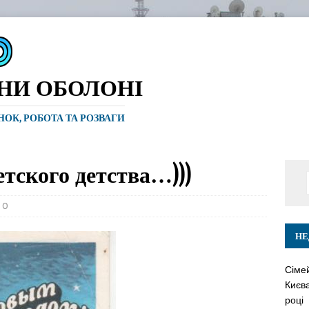
ИНИ ОБОЛОНІ
ИНОК, РОБОТА ТА РОЗВАГИ
етского детства…)))
0
НЕ
Сіме
Києва
році