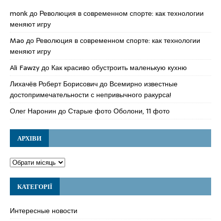
monk
до
Революция в современном спорте: как технологии
меняют игру
Mao
до
Революция в современном спорте: как технологии
меняют игру
Ali Fawzy
до
Как красиво обустроить маленькую кухню
Лихачёв Роберт Борисович
до
Всемирно известные
достопримечательности с непривычного ракурса!
Олег Наронин
до
Старые фото Оболони, 11 фото
АРХІВИ
КАТЕГОРІЇ
Интересные новости