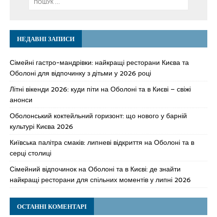
НЕДАВНІ ЗАПИСИ
Сімейні гастро-мандрівки: найкращі ресторани Києва та
Оболоні для відпочинку з дітьми у 2026 році
Літні вікенди 2026: куди піти на Оболоні та в Києві – свіжі
анонси
Оболонський коктейльний горизонт: що нового у барній
культурі Києва 2026
Київська палітра смаків: липневі відкриття на Оболоні та в
серці столиці
Сімейний відпочинок на Оболоні та в Києві: де знайти
найкращі ресторани для спільних моментів у липні 2026
ОСТАННІ КОМЕНТАРІ