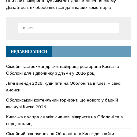
Цей сайт використовує Akismet для зменшення спаму.
Дізнайтеся, як обробляються дані ваших коментарів.
НЕДАВНІ ЗАПИСИ
Сімейні гастро-мандрівки: найкращі ресторани Києва та
Оболоні для відпочинку з дітьми у 2026 році
Літні вікенди 2026: куди піти на Оболоні та в Києві – свіжі
анонси
Оболонський коктейльний горизонт: що нового у барній
культурі Києва 2026
Київська палітра смаків: липневі відкриття на Оболоні та в
серці столиці
Сімейний відпочинок на Оболоні та в Києві: де знайти