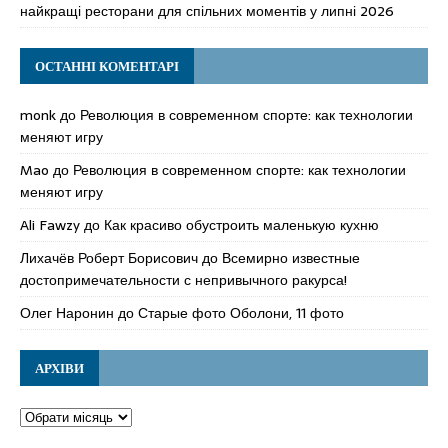
найкращі ресторани для спільних моментів у липні 2026
ОСТАННІ КОМЕНТАРІ
monk
до
Революция в современном спорте: как технологии
меняют игру
Mao
до
Революция в современном спорте: как технологии
меняют игру
Ali Fawzy
до
Как красиво обустроить маленькую кухню
Лихачёв Роберт Борисович
до
Всемирно известные
достопримечательности с непривычного ракурса!
Олег Наронин
до
Старые фото Оболони, 11 фото
АРХІВИ