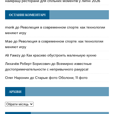
найкращі ресторани для спільних моментів у липні 2026
ОСТАННІ КОМЕНТАРІ
monk
до
Революция в современном спорте: как технологии
меняют игру
Mao
до
Революция в современном спорте: как технологии
меняют игру
Ali Fawzy
до
Как красиво обустроить маленькую кухню
Лихачёв Роберт Борисович
до
Всемирно известные
достопримечательности с непривычного ракурса!
Олег Наронин
до
Старые фото Оболони, 11 фото
АРХІВИ