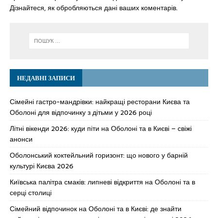
Дізнайтеся, як обробляються дані ваших коментарів.
НЕДАВНІ ЗАПИСИ
Сімейні гастро-мандрівки: найкращі ресторани Києва та
Оболоні для відпочинку з дітьми у 2026 році
Літні вікенди 2026: куди піти на Оболоні та в Києві – свіжі
анонси
Оболонський коктейльний горизонт: що нового у барній
культурі Києва 2026
Київська палітра смаків: липневі відкриття на Оболоні та в
серці столиці
Сімейний відпочинок на Оболоні та в Києві: де знайти