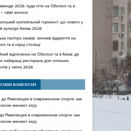
 вікенди 2026: куди піти на Оболоні та в
 – свіжі анонси
онський коктейльний горизонт: що нового у
й культурі Києва 2026
ька палітра смаків: липневі відкриття на
ні та в серці столиці
ний відпочинок на Оболоні та в Києві: де
ти найкращі ресторани для спільних
нтів у липні 2026
ТАННІ КОМЕНТАРІ
k
до
Революция в современном спорте: как
ологии меняют игру
до
Революция в современном спорте: как
ологии меняют игру
awzy
до
Как красиво обустроить маленькую