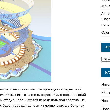
кухн
Лиха
изве
непр
Олег
АР
КА
Инте
сяч человек станет местом проведения церемоний
Киев
импийских игр, а также площадкой для соревнований
ы стадион планируется переделать под спортивные
Ново
, будет передан одному из лондонских футбольных
Ново