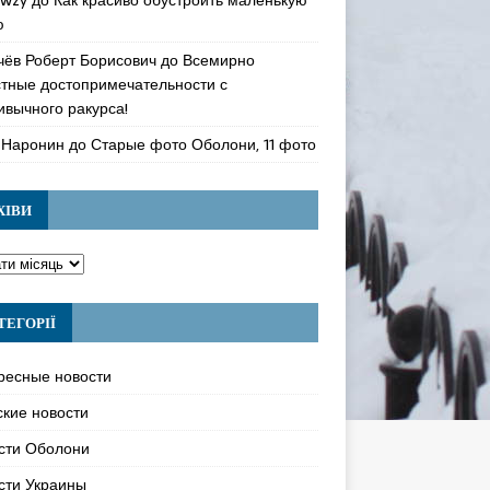
ю
чёв Роберт Борисович
до
Всемирно
стные достопримечательности с
ивычного ракурса!
 Наронин
до
Старые фото Оболони, 11 фото
ХІВИ
ТЕГОРІЇ
ресные новости
ские новости
сти Оболони
сти Украины