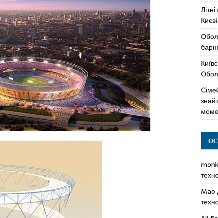
Літні
Києві
Обол
барні
Київс
Оболо
Сімей
знай
моме
ОС
mon
техн
Mao
техн
Ali F