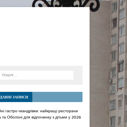
ДАВНІ ЗАПИСИ
йні гастро-мандрівки: найкращі ресторани
 та Оболоні для відпочинку з дітьми у 2026