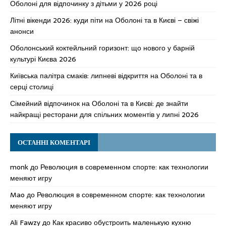
Оболоні для відпочинку з дітьми у 2026 році
Літні вікенди 2026: куди піти на Оболоні та в Києві – свіжі
анонси
Оболонський коктейльний горизонт: що нового у барній
культурі Києва 2026
Київська палітра смаків: липневі відкриття на Оболоні та в
серці столиці
Сімейний відпочинок на Оболоні та в Києві: де знайти
найкращі ресторани для спільних моментів у липні 2026
ОСТАННІ КОМЕНТАРІ
monk
до
Революция в современном спорте: как технологии
меняют игру
Mao
до
Революция в современном спорте: как технологии
меняют игру
Ali Fawzy
до
Как красиво обустроить маленькую кухню