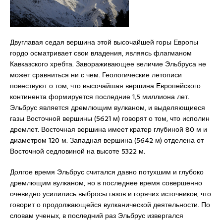
Двуглавая седая вершина этой высочайшей горы Европы
гордо осматривает свои владения, являясь флагманом
Кавказского хребта. Завораживающее величие Эльбруса не
может сравниться ни с чем. Геологические летописи
повествуют о том, что высочайшая вершина Европейского
континента формируется последние 1,5 миллиона лет.
Эльбрус является дремлющим вулканом, и выделяющиеся
газы Восточной вершины (5621 м) говорят о том, что исполин
дремлет. Восточная вершина имеет кратер глубиной 80 м и
диаметром 120 м. Западная вершина (5642 м) отделена от
Восточной седловиной на высоте 5322 м.
Долгое время Эльбрус считался давно потухшим и глубоко
дремлющим вулканом, но в последнее время совершенно
очевидно усилились выбросы газов и горячих источников, что
говорит о продолжающейся вулканической деятельности. По
словам ученых, в последний раз Эльбрус извергался