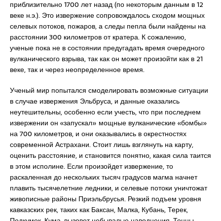
приблизительно 1700 лет назад (по некоторым данным в 12
веке н.э.). Это извержение сопровождалось сходом мощных
селевых потоков, пожаров, а следы пепла были найдены на
расстоянии 300 километров от кратера. К сожалению,
ученые пока не в состоянии предугадать время очередного
вулканического взрыва, так как он может произойти как в 21
веке, так и через неопределенное время.
Ученый мир попытался смоделировать возможные ситуации
в случае извержения Эльбруса, и данные оказались
неутешительны, особенно если учесть, что при последнем
извержении он «запускал» мощные вулканические «бомбы»
на 700 километров, и они оказывались в окрестностях
современной Астрахани. Стоит лишь взглянуть на карту,
оценить расстояние, и становится понятно, какая сила таится
в этом исполине. Если произойдет извержение, то
раскаленная до нескольких тысяч градусов магма начнет
плавить тысячелетние ледники, и селевые потоки уничтожат
живописные районы Приэльбрусья. Резкий подъем уровня
кавказских рек, таких как Баксан, Малка, Кубань, Терек,
Подкумок, Кума, вызовет небывалые наводнения. Тонны