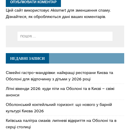
Цей сайт використовує Akismet для зменшення спаму.
Дізнайтеся, як обробляються дані ваших коментарів.
НЕДАВНІ ЗАПИСИ
Сімейні гастро-мандрівки: найкращі ресторани Києва та
Оболоні для відпочинку з дітьми у 2026 році
Літні вікенди 2026: куди піти на Оболоні та в Києві – свіжі
анонси
Оболонський коктейльний горизонт: що нового у барній
культурі Києва 2026
Київська палітра смаків: липневі відкриття на Оболоні та в
серці столиці