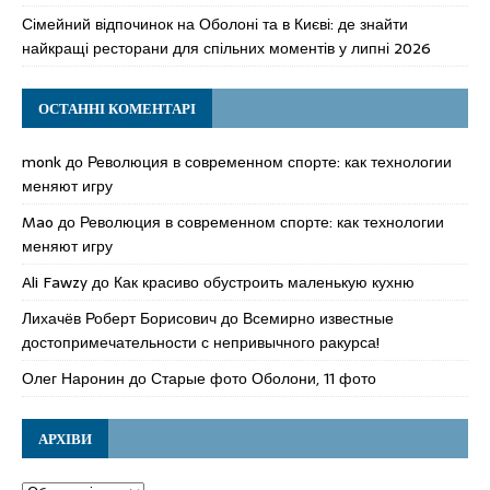
Сімейний відпочинок на Оболоні та в Києві: де знайти
найкращі ресторани для спільних моментів у липні 2026
ОСТАННІ КОМЕНТАРІ
monk
до
Революция в современном спорте: как технологии
меняют игру
Mao
до
Революция в современном спорте: как технологии
меняют игру
Ali Fawzy
до
Как красиво обустроить маленькую кухню
Лихачёв Роберт Борисович
до
Всемирно известные
достопримечательности с непривычного ракурса!
Олег Наронин
до
Старые фото Оболони, 11 фото
АРХІВИ