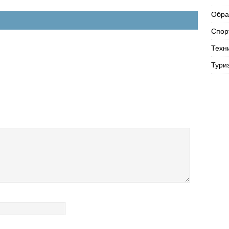
Обра
Спор
Техн
Тури