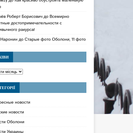
ю
чёв Роберт Борисович
до
Всемирно
стные достопримечательности с
ивычного ракурса!
 Наронин
до
Старые фото Оболони, 11 фото
ХІВИ
ТЕГОРІЇ
ресные новости
ские новости
сти Оболони
сти Украины