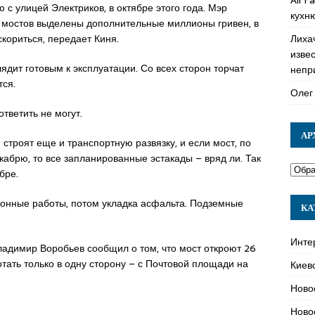
с улицей Электриков, в октябре этого года. Мэр
кухн
о мостов выделены дополнительные миллионы гривен, в
Лиха
скориться, передает Киня.
изве
ядит готовым к эксплуатации. Со всех сторон торчат
непр
тся.
Олег
ответить не могут.
АР
 строят еще и транспортную развязку, и если мост, по
кабрю, то все запланированные эстакады – вряд ли. Так
бре.
ионные работы, потом укладка асфальта. Подземные
КА
Инте
ладимир Воробьев сообщил о том, что мост откроют 26
отать только в одну сторону – с Почтовой площади на
Киев
Ново
Ново