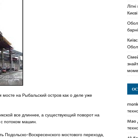
Літні
Києві
Обол
барні
Київс
Оболо
Сімей
знай
моме
ОС
м мосте на Рыбальский остров как о деле уже
mon
техн
кской все длиннее, а существующий поворот на
Mao
 с потоком машин.
техн
ть Подольско-Воскресенского мостового перехода,
Ali F