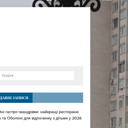
ДАВНІ ЗАПИСИ
йні гастро-мандрівки: найкращі ресторани
 та Оболоні для відпочинку з дітьми у 2026