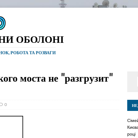
ИНИ ОБОЛОНІ
ИНОК, РОБОТА ТА РОЗВАГИ
го моста не "разгрузит"
0
НЕ
Сіме
Києва
році