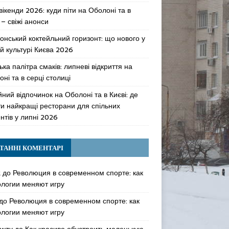
 вікенди 2026: куди піти на Оболоні та в
 – свіжі анонси
онський коктейльний горизонт: що нового у
й культурі Києва 2026
ька палітра смаків: липневі відкриття на
ні та в серці столиці
ний відпочинок на Оболоні та в Києві: де
ти найкращі ресторани для спільних
нтів у липні 2026
ТАННІ КОМЕНТАРІ
k
до
Революция в современном спорте: как
ологии меняют игру
до
Революция в современном спорте: как
ологии меняют игру
awzy
до
Как красиво обустроить маленькую