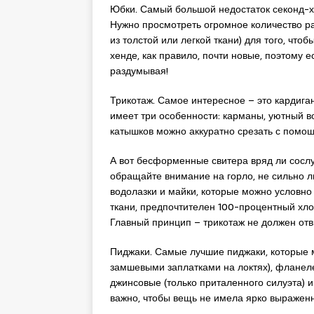
Юбки. Самый большой недостаток секонд-хе
Нужно просмотреть огромное количество ра
из толстой или легкой ткани) для того, чт
хенде, как правило, почти новые, поэтому 
раздумывая!
Трикотаж. Самое интересное – это кардига
имеет три особенности: карманы, уютный 
катышков можно аккуратно срезать с помощ
А вот бесформенные свитера вряд ли сослу
обращайте внимание на горло, не сильно л
водолазки и майки, которые можно условно 
ткани, предпочтителен 100-пpоцентный хло
Главный принцип – трикотаж не должен отви
Пиджаки. Самые лучшие пиджаки, которые м
замшевыми заплатками на локтях), фланеле
джинсовые (только приталенного силуэта) и
важно, чтобы вещь не имела ярко выраженн