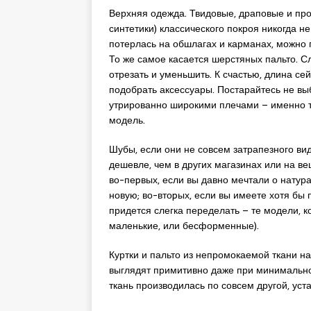
Верхняя одежда. Твидовые, драповые и про
синтетики) классического покроя никогда не
потерлась на обшлагах и карманах, можно 
То же самое касается шерстяных пальто. 
отрезать и уменьшить. К счастью, длина се
подобрать аксессуары. Постарайтесь не вы
утрированно широкими плечами – именно 
модель.
Шубы, если они не совсем затрапезного вида
дешевле, чем в других магазинах или на ве
во-пеpвых, если вы давно мечтали о натура
новую; во-втоpых, если вы имеете хотя бы 
придется слегка переделать – те модели, к
маленькие, или бесформенные).
Куртки и пальто из непромокаемой ткани на
выглядят примитивно даже при минимально
ткань производилась по совсем другой, уста