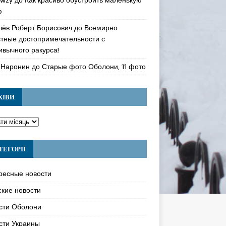
ю
чёв Роберт Борисович
до
Всемирно
стные достопримечательности с
ивычного ракурса!
 Наронин
до
Старые фото Оболони, 11 фото
ХІВИ
ТЕГОРІЇ
ресные новости
ские новости
сти Оболони
сти Украины