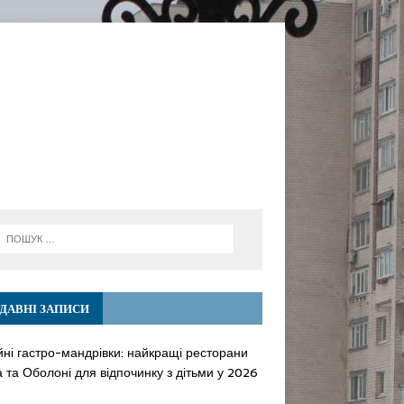
ДАВНІ ЗАПИСИ
йні гастро-мандрівки: найкращі ресторани
 та Оболоні для відпочинку з дітьми у 2026