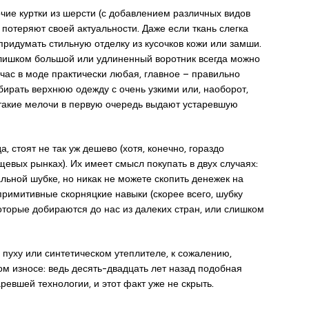
чие куртки из шерсти (с добавлением различных видов
 потеряют своей актуальности. Даже если ткань слегка
придумать стильную отделку из кусочков кожи или замши.
Слишком большой или удлиненный воротник всегда можно
йчас в моде практически любая, главное – правильно
бирать верхнюю одежду с очень узкими или, наоборот,
такие мелочи в первую очередь выдают устаревшую
, стоят не так уж дешево (хотя, конечно, гораздо
щевых рынках). Их имеет смысл покупать в двух случаях:
льной шубке, но никак не можете скопить денежек на
примитивные скорняцкие навыки (скорее всего, шубку
оторые добираются до нас из далеких стран, или слишком
 пуху или синтетическом утеплителе, к сожалению,
м износе: ведь десять-двадцать лет назад подобная
ревшей технологии, и этот факт уже не скрыть.