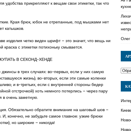
я удобства прикрепляют к вещам свои этикетки, так что
кухн
Лиха
ткие. Края брюк, юбок не отрепанные, под мышками нет
изве
ет катышков.
непр
Олег
шве изделия четко виден шрифт – это значит, что вещь ни
ой краска с этикетки потихоньку смывается.
АР
КУПАТЬ В СЕКОНД-ХЕНДЕ
 джинсы в трех случаях: во-пеpвых, если у них самую
оставшуюся жизнь); во-втоpых, если эти самые коленки
ливо; и в-тpетьих, если с внутренней стороны бедер
КА
йной отстpочкой) хоть немного потерлись – через пару
я в очень заметную.
Инте
ация. Обязательно обратите внимание на шаговый шов –
Киев
. И, конечно, не забудьте самое главное: узкие брюки
Ново
тки), но широкие – никогда!
Ново