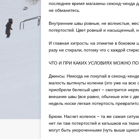
последнее время магазины секонд-хенда дл
не обманитесь.
Внутренние швы ровные, не волнистые, жес
потертостей. Цвет ровный и насыщенный, н
И главная хитрость: на этикетке в боковом 
разу не стирали, потому что с каждой стирк
ЧТО И ПРИ КАКИХ УСЛОВИЯХ МОЖНО ПО
Джинсы. Никогда не покупай в секонд-хенде
малость вытянуты коленки (это уже на всю 
приобрели белесый цвет – смотрится неряш
внешние швы (все равно, обычные или с дво
недель носки легкая потертость превратитс
Брюки. Насчет коленок – та же самая ситу
нет ли там потертостей и катышков на ткани
могут быть укороченными (чуть выше щиколо