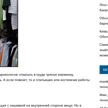
Літні
Києві
Обол
барні
Київс
Оболо
Сімей
знай
моме
ОС
 археологов: откапать в груде тряпья изюминку,
. А если повезет, то и платьишко или костюмчик работы
mon
техн
Mao
техн
ющая с нашивкой на внутренней стороне вещи. Но в
Ali F