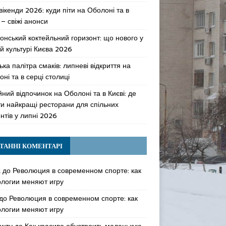
 вікенди 2026: куди піти на Оболоні та в
 – свіжі анонси
онський коктейльний горизонт: що нового у
й культурі Києва 2026
ька палітра смаків: липневі відкриття на
ні та в серці столиці
ний відпочинок на Оболоні та в Києві: де
ти найкращі ресторани для спільних
нтів у липні 2026
ТАННІ КОМЕНТАРІ
k
до
Революция в современном спорте: как
ологии меняют игру
до
Революция в современном спорте: как
ологии меняют игру
awzy
до
Как красиво обустроить маленькую