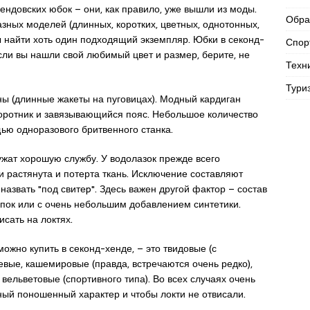
ндовских юбок – они, как правило, уже вышли из моды.
Обра
зных моделей (длинных, коротких, цветных, однотонных,
обы найти хоть один подходящий экземпляр. Юбки в секонд-
Спор
если вы нашли свой любимый цвет и размер, берите, не
Техн
Тури
ны (длинные жакеты на пуговицах). Модный кардиган
воротник и завязывающийся пояс. Небольшое количество
ью одноразового бритвенного станка.
жат хорошую службу. У водолазок прежде всего
и растянута и потерта ткань. Исключение составляют
назвать "под свитеp". Здесь важен другой фактор – состав
пок или с очень небольшим добавлением синтетики.
сать на локтях.
ожно купить в секонд-хенде, – это твидовые (с
вые, кашемировые (правда, встречаются очень редко),
 вельветовые (спортивного типа). Во всех случаях очень
ый поношенный характер и чтобы локти не отвисали.