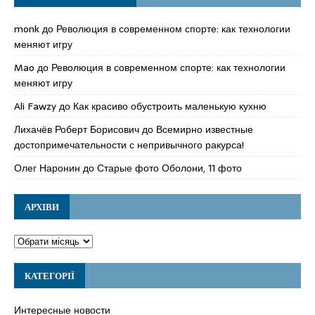
monk
до
Революция в современном спорте: как технологии
меняют игру
Mao
до
Революция в современном спорте: как технологии
меняют игру
Ali Fawzy
до
Как красиво обустроить маленькую кухню
Лихачёв Роберт Борисович
до
Всемирно известные
достопримечательности с непривычного ракурса!
Олег Наронин
до
Старые фото Оболони, 11 фото
АРХІВИ
КАТЕГОРІЇ
Интересные новости