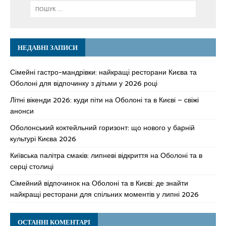
НЕДАВНІ ЗАПИСИ
Сімейні гастро-мандрівки: найкращі ресторани Києва та
Оболоні для відпочинку з дітьми у 2026 році
Літні вікенди 2026: куди піти на Оболоні та в Києві – свіжі
анонси
Оболонський коктейльний горизонт: що нового у барній
культурі Києва 2026
Київська палітра смаків: липневі відкриття на Оболоні та в
серці столиці
Сімейний відпочинок на Оболоні та в Києві: де знайти
найкращі ресторани для спільних моментів у липні 2026
ОСТАННІ КОМЕНТАРІ