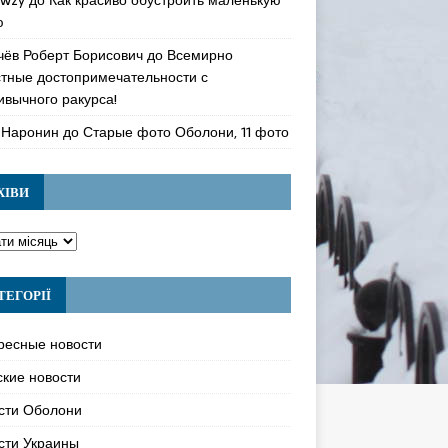
ю
чёв Роберт Борисович
до
Всемирно
стные достопримечательности с
ивычного ракурса!
 Наронин
до
Старые фото Оболони, 11 фото
ХІВИ
ТЕГОРІЇ
ресные новости
ские новости
сти Оболони
сти Украины