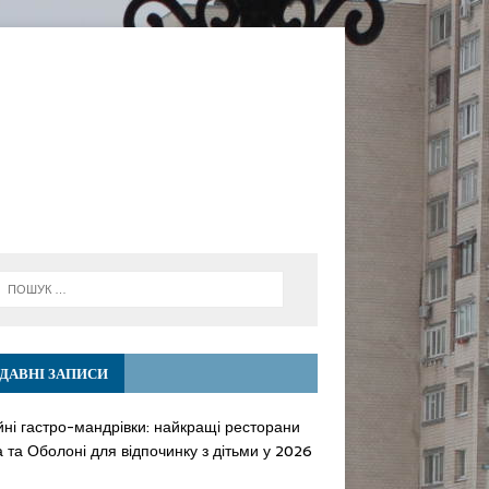
ДАВНІ ЗАПИСИ
йні гастро-мандрівки: найкращі ресторани
 та Оболоні для відпочинку з дітьми у 2026