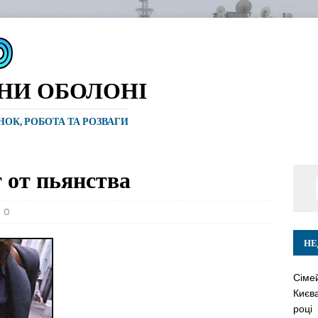
ИНИ ОБОЛОНІ
ИНОК, РОБОТА ТА РОЗВАГИ
 от пьянства
0
НЕ
Сіме
Києва
році