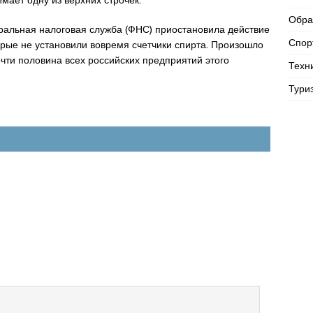
мает одну из верхних строчек.
Обра
еральная налоговая служба (ФНС) приостановила действие
Спор
орые не установили вовремя счетчики спирта. Произошло
очти половина всех российских предприятий этого
Техн
Тури