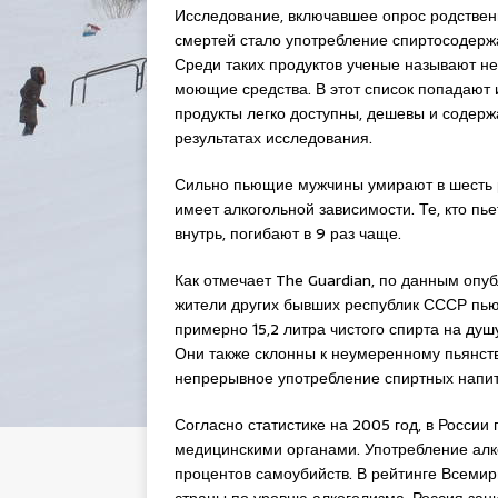
Исследование, включавшее опрос родственн
смертей стало употребление спиртосодерж
Среди таких продуктов ученые называют не
моющие средства. В этот список попадают 
продукты легко доступны, дешевы и содержа
результатах исследования.
Сильно пьющие мужчины умирают в шесть ра
имеет алкогольной зависимости. Те, кто пь
внутрь, погибают в 9 раз чаще.
Как отмечает The Guardian, по данным опу
жители других бывших республик СССР пью
примерно 15,2 литра чистого спирта на душу
Они также склонны к неумеренному пьянств
непрерывное употребление спиртных напитко
Согласно статистике на 2005 год, в Росси
медицинскими органами. Употребление алко
процентов самоубийств. В рейтинге Всеми