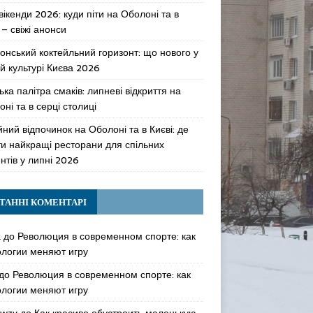
 вікенди 2026: куди піти на Оболоні та в
 – свіжі анонси
онський коктейльний горизонт: що нового у
й культурі Києва 2026
ька палітра смаків: липневі відкриття на
ні та в серці столиці
ний відпочинок на Оболоні та в Києві: де
ти найкращі ресторани для спільних
нтів у липні 2026
ТАННІ КОМЕНТАРІ
k
до
Революция в современном спорте: как
ологии меняют игру
до
Революция в современном спорте: как
ологии меняют игру
awzy
до
Как красиво обустроить маленькую