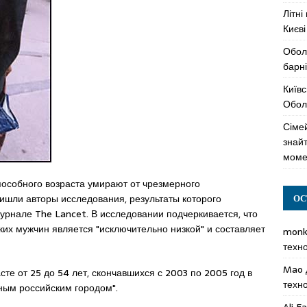
Літні
Києві
Обол
барні
Київс
Оболо
Сімей
знай
моме
пособного возраста умирают от чрезмерного
ришли авторы исследования, результаты которого
ОС
рнале The Lancet. В исследовании подчеркивается, что
их мужчин является "исключительно низкой" и составляет
mon
техн
Mao
сте от 25 до 54 лет, скончавшихся с 2003 по 2005 год в
техн
ным российским городом".
Ali F