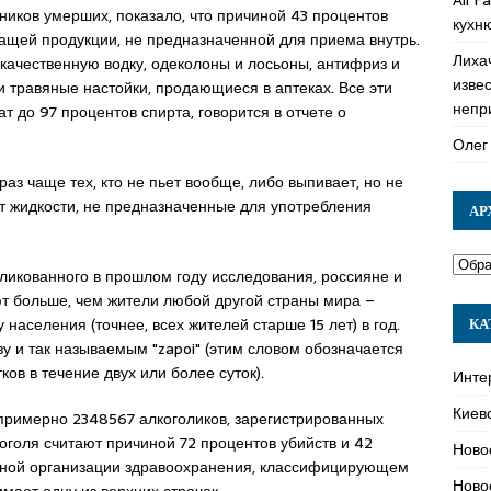
иков умерших, показало, что причиной 43 процентов
кухн
ащей продукции, не предназначенной для приема внутрь.
Лиха
качественную водку, одеколоны и лосьоны, антифриз и
изве
и травяные настойки, продающиеся в аптеках. Все эти
непр
т до 97 процентов спирта, говорится в отчете о
Олег
з чаще тех, кто не пьет вообще, либо выпивает, но не
ет жидкости, не предназначенные для употребления
АР
бликованного в прошлом году исследования, россияне и
т больше, чем жители любой другой страны мира –
 населения (точнее, всех жителей старше 15 лет) в год.
КА
у и так называемым "zapoi" (этим словом обозначается
в в течение двух или более суток).
Инте
Киев
и примерно 2348567 алкоголиков, зарегистрированных
голя считают причиной 72 процентов убийств и 42
Ново
рной организации здравоохранения, классифицирующем
Ново