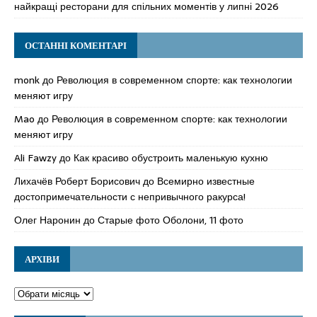
найкращі ресторани для спільних моментів у липні 2026
ОСТАННІ КОМЕНТАРІ
monk
до
Революция в современном спорте: как технологии
меняют игру
Mao
до
Революция в современном спорте: как технологии
меняют игру
Ali Fawzy
до
Как красиво обустроить маленькую кухню
Лихачёв Роберт Борисович
до
Всемирно известные
достопримечательности с непривычного ракурса!
Олег Наронин
до
Старые фото Оболони, 11 фото
АРХІВИ