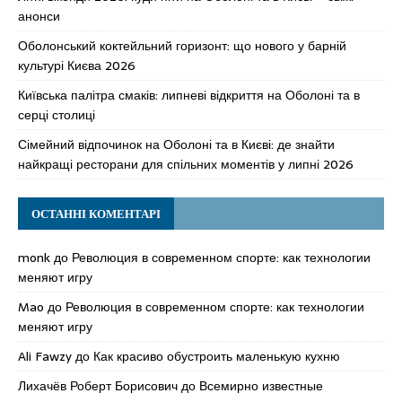
анонси
Оболонський коктейльний горизонт: що нового у барній
культурі Києва 2026
Київська палітра смаків: липневі відкриття на Оболоні та в
серці столиці
Сімейний відпочинок на Оболоні та в Києві: де знайти
найкращі ресторани для спільних моментів у липні 2026
ОСТАННІ КОМЕНТАРІ
monk
до
Революция в современном спорте: как технологии
меняют игру
Mao
до
Революция в современном спорте: как технологии
меняют игру
Ali Fawzy
до
Как красиво обустроить маленькую кухню
Лихачёв Роберт Борисович
до
Всемирно известные