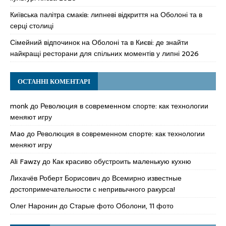
Київська палітра смаків: липневі відкриття на Оболоні та в
серці столиці
Сімейний відпочинок на Оболоні та в Києві: де знайти
найкращі ресторани для спільних моментів у липні 2026
ОСТАННІ КОМЕНТАРІ
monk
до
Революция в современном спорте: как технологии
меняют игру
Mao
до
Революция в современном спорте: как технологии
меняют игру
Ali Fawzy
до
Как красиво обустроить маленькую кухню
Лихачёв Роберт Борисович
до
Всемирно известные
достопримечательности с непривычного ракурса!
Олег Наронин
до
Старые фото Оболони, 11 фото