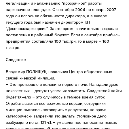
легализации и налаживанию "прозрачной" работы
парковочных площадок. С сентября 2006 по январь 2007
года он исполнял обязанности директора, а в январе
текущего года был назначен директором КП
"Деснянскпарксервис". За это время значительно возросли
поступления в районный бюджет. Если в сентябре прибыль
предприятия составляла 100 тыс.грн, то в марте – 160
тыс.грн.
Следствие
Владимир ПОЛИЩУК, начальник Центра общественных
связей киевской милиции:
– Это произошло в половине первого ночи. Нападали двое
неизвестных – депутат успел их заметить. Свидетелей найти
будет тяжело – это случилось в темное время суток.
Отрабатываются все возможные версии, сотрудники
милиции пытались поговорить с депутатом, но врачи
категорически запретили это делать. Уголовное дело
возбуждено по ст. 121 ч.1. – умышленное нанесение тяжких
телесных повреждений, что предусматривает лишение