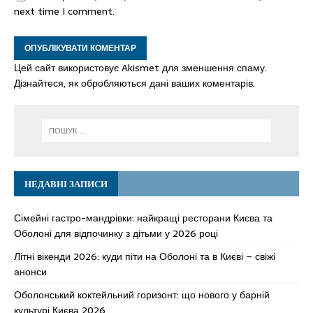
next time I comment.
Цей сайт використовує Akismet для зменшення спаму.
Дізнайтеся, як обробляються дані ваших коментарів.
НЕДАВНІ ЗАПИСИ
Сімейні гастро-мандрівки: найкращі ресторани Києва та
Оболоні для відпочинку з дітьми у 2026 році
Літні вікенди 2026: куди піти на Оболоні та в Києві – свіжі
анонси
Оболонський коктейльний горизонт: що нового у барній
культурі Києва 2026