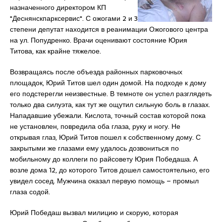
назначенного директором КП
"Деснянскпарксервис". С ожогами 2 и 3
степени депутат находится в реанимации Ожогового центра
на ул. Попудренко. Врачи оценивают состояние Юрия
Титова, как крайне тяжелое.
Возвращаясь после объезда районных парковочных
площадок, Юрий Титов шел один домой. На подходе к дому
его подстерегли неизвестные. В темноте он успел разглядеть
только два силуэта, как тут же ощутил сильную боль в глазах.
Нападавшие убежали. Кислота, точный состав которой пока
не установлен, повредила оба глаза, руку и ногу. Не
открывая глаз, Юрий Титов пошел к собственному дому. С
закрытыми же глазами ему удалось дозвониться по
мобильному до коллеги по райсовету Юрия Победаша. А
возле дома 12, до которого Титов дошел самостоятельно, его
увидел сосед. Мужчина оказал первую помощь – промыл
глаза содой.
Юрий Победаш вызвал милицию и скорую, которая