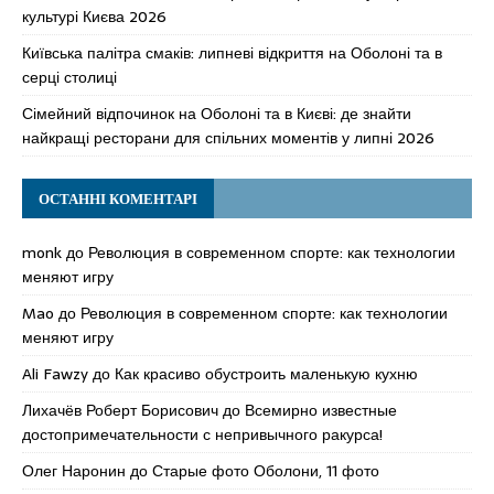
культурі Києва 2026
Київська палітра смаків: липневі відкриття на Оболоні та в
серці столиці
Сімейний відпочинок на Оболоні та в Києві: де знайти
найкращі ресторани для спільних моментів у липні 2026
ОСТАННІ КОМЕНТАРІ
monk
до
Революция в современном спорте: как технологии
меняют игру
Mao
до
Революция в современном спорте: как технологии
меняют игру
Ali Fawzy
до
Как красиво обустроить маленькую кухню
Лихачёв Роберт Борисович
до
Всемирно известные
достопримечательности с непривычного ракурса!
Олег Наронин
до
Старые фото Оболони, 11 фото