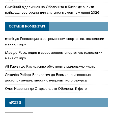
Сімейний відпочинок на Оболоні та в Києві: де знайти
найкращі ресторани для спільних моментів у липні 2026
ОСТАННІ КОМЕНТАРІ
monk
до
Революция в современном спорте: как технологии
меняют игру
Mao
до
Революция в современном спорте: как технологии
меняют игру
Ali Fawzy
до
Как красиво обустроить маленькую кухню
Лихачёв Роберт Борисович
до
Всемирно известные
достопримечательности с непривычного ракурса!
Олег Наронин
до
Старые фото Оболони, 11 фото
АРХІВИ