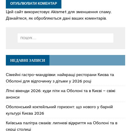
Цей сайт використовує Akismet для зменшення спаму.
Дізнайтеся, як обробляються дані ваших коментарів.
НЕДАВНІ ЗАПИСИ
Сімейні гастро-мандрівки: найкращі ресторани Києва та
Оболоні для відпочинку з дітьми у 2026 році
Літні вікенди 2026: куди піти на Оболоні та в Києві – свіжі
анонси
Оболонський коктейльний горизонт: що нового у барній
культурі Києва 2026
Київська палітра смаків: липневі відкриття на Оболоні та в
серці столиці